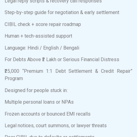
Legal reply scripts & recovery call responses
Step-by-step guide for negotiation & early settlement
CIBIL check + score repair roadmap
Human + tech-assisted support
Language: Hindi / English / Bengali
For Debts Above ₹2 Lakh or Serious Financial Distress
₹25,000 “Premium 1:1 Debt Settlement & Credit Repair”
Program
Designed for people stuck in:
Multiple personal loans or NPAs
Frozen accounts or bounced EMI recalls
Legal notices, court summons, or lawyer threats