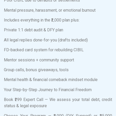
Poor CIBIL due to defaults or settlements
Mental pressure, harassment, or emotional burnout
Includes everything in the ₹2,000 plan plus:
Private 1:1 debt audit & DFY plan
All legal replies done-for-you (drafts included)
FD-backed card system for rebuilding CIBIL
Mentor sessions + community support
Group calls, bonus giveaways, tools
Mental health & financial comeback mindset module
Your Step-by-Step Journey to Financial Freedom
Book ₹299 Expert Call — We assess your total debt, credit
status & legal exposure
Choose Your Program — ₹2,000 (DIY Support) or ₹25,000