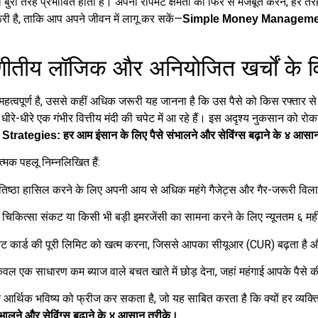
ुरी तरह प्रभावित होता है। अपनी रीपेमेंट क्षमता को फिर से मजबूत करने, हर त
ी है, ताकि आप अपने जीवन में लागू कर सकें—
Simple Money Management St
तीय लॉजिक और अनियोजित खर्चों के वि
 महत्वपूर्ण है, उससे कहीं अधिक जरूरी यह जानना है कि उस पैसे को किस रफ्ता
रे-धीरे एक गंभीर वित्तीय मंदी की चपेट में आ रहे हैं। इस अदृश्य नुकसान को 
gies: हर आम इंसान के लिए पैसे संभालने और सेविंग्स बढ़ाने के ४ आसा
त्मक पहलू निम्नलिखित हैं:
्रतिष्ठा हासिल करने के लिए अपनी आय से अधिक महंगे गैजेट्स और गैर-जरूरी विल
िकित्सा संकट या किसी भी बड़ी इमरजेंसी का सामना करने के लिए न्यूनतम ६ मह
िट कार्ड की पूरी लिमिट को खत्म करना, जिससे आपका सीयूआर (CUR) बढ़ता है और भ
 केवल एक साधारण कम ब्याज वाले बचत खाते में छोड़ देना, जहां महंगाई आपके पैस
े आर्थिक भविष्य को फ्रीज कर सकता है, जो यह साबित करता है कि क्यों हर व्य
ने और सेविंग्स बढ़ाने के ४ आसान तरीके।