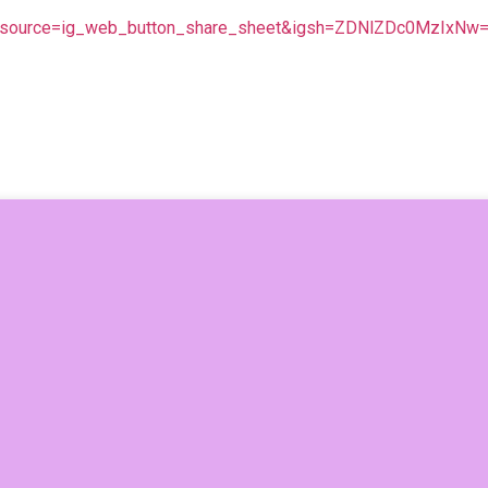
tm_source=ig_web_button_share_sheet&igsh=ZDNlZDc0MzIxNw