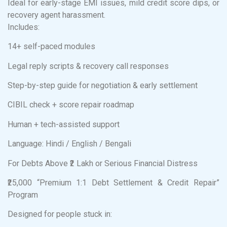
Ideal for early-stage EMI issues, mild credit score dips, or
recovery agent harassment.
Includes:
14+ self-paced modules
Legal reply scripts & recovery call responses
Step-by-step guide for negotiation & early settlement
CIBIL check + score repair roadmap
Human + tech-assisted support
Language: Hindi / English / Bengali
For Debts Above ₹2 Lakh or Serious Financial Distress
₹25,000 “Premium 1:1 Debt Settlement & Credit Repair”
Program
Designed for people stuck in: