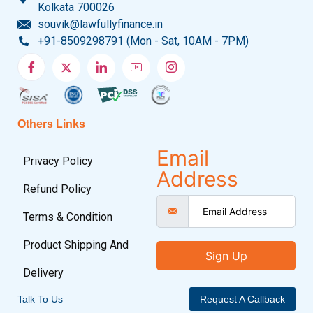
Kolkata 700026
souvik@lawfullyfinance.in
+91-8509298791 (Mon - Sat, 10AM - 7PM)
Others Links
Email
Privacy Policy
Address
Refund Policy
Terms & Condition
Product Shipping And
Sign Up
Delivery
Talk To Us
Request A Callback