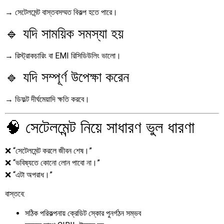
→ সেটেলমেন্ট বাস্তবসম্মত বিকল্প হতে পারে।
🔹 যদি সাময়িক সমস্যা হয়
→ রিস্ট্রাকচারিং বা EMI রিসিডিউলিং ভালো।
🔹 যদি সম্পূর্ণ উপেক্ষা করেন
→ ডিফল্ট দীর্ঘমেয়াদি ক্ষতি করবে।
🧠 সেটেলমেন্ট নিয়ে সাধারণ ভুল ধারণা
❌ “সেটেলমেন্ট করলে জীবন শেষ।”
❌ “ভবিষ্যতে কোনো লোন পাবো না।”
❌ “এটা অপরাধ।”
বাস্তবে:
সঠিক পরিকল্পনায় ক্রেডিট স্কোর পুনর্গঠন সম্ভব