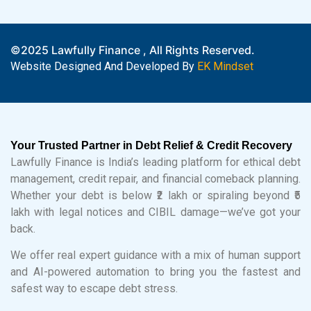
©2025 Lawfully Finance , All Rights Reserved.
Website Designed And Developed By
EK Mindset
Your Trusted Partner in Debt Relief & Credit Recovery
Lawfully Finance is India’s leading platform for ethical debt
management, credit repair, and financial comeback planning.
Whether your debt is below ₹2 lakh or spiraling beyond ₹5
lakh with legal notices and CIBIL damage—we’ve got your
back.
We offer real expert guidance with a mix of human support
and AI-powered automation to bring you the fastest and
safest way to escape debt stress.