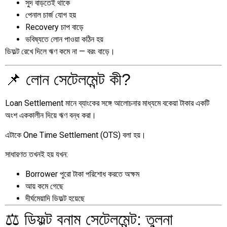
সুদ বাড়তেই থাকে
পেনাল চার্জ যোগ হয়
Recovery চাপ বাড়ে
ভবিষ্যতে লোন পাওয়া কঠিন হয়
ডিফল্ট রেখে দিলে ঋণ কমে না — বরং বাড়ে।
📌 লোন সেটেলমেন্ট কী?
Loan Settlement মানে ব্যাংকের সঙ্গে আলোচনার মাধ্যমে বকেয়া টাকার একটি
অংশ এককালীন দিয়ে ঋণ বন্ধ করা।
এটাকে One Time Settlement (OTS) বলা হয়।
সাধারণত তখনই হয় যখন:
Borrower পুরো টাকা পরিশোধ করতে অক্ষম
আয় কমে গেছে
দীর্ঘমেয়াদি ডিফল্ট হয়েছে
⚖️ ডিফল্ট বনাম সেটেলমেন্ট: তুলনা