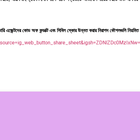
ারি এজেন্টদের কোড অফ কন্ডাক্ট এবং সিবিল স্কোর উন্নত করার নিরাপদ কৌশলগুলি নিয়মিত
tm_source=ig_web_button_share_sheet&igsh=ZDNlZDc0MzIxNw