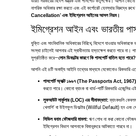
ভারত সরকারের বিদেশ মন্ত্রক এবং পাসপোর্ট কর্তৃপক্ষের। আপনি কো
নাগরিক অধিকার রক্ষা করতে এবং এই কর্পোরেট হেনস্থার বিরুদ্ধে রুখে
Cancellation’ এবং ইমিগ্রেশন আইনের আসল নিয়ম।
ইমিগ্রেশন আইন এবং ভারতীয় পাসপোর
যুক্তি এবং সাংবিধানিক অধিকারের নিরিখে, বিদেশে যাওয়ার অধিকারকে ভ
সংস্থা চাইলেই আপনার এই স্বাধীনতায় হস্তক্ষেপ করতে পারে না। পা
সুপ্রতিষ্ঠিত করে—
লোন ডিফল্টের কারণে কি পাসপোর্ট বাতিল হ
আপনি এই ৪টি অকাট্য আইনি তথ্যের মাধ্যমে যেকোনোও রিকভারি এজেন্টে
পাসপোর্ট অ্যাক্ট ১৯৬৭ (The Passports Act, 1967)
করতে পারে। কোনো ব্যাংক বা থার্ড-পার্টি রিকভারি এজেন্সির
ব্যাংকগুলি কেবলম
লুকআউট সার্কুলার (LOC) এর সীমাবদ্ধতা:
খেলাপি’ বা উইলফুল ডিফল্টার (Willful Default) হন এবং দেশ 
ঋণ শোধ না করা কোনো ফৌজদারি 
সিভিল বনাম ফৌজদারি মামলা:
ইমিগ্রেশন বিভাগ আপনাকে বিমানবন্দরে আটকাতে পারবে না।