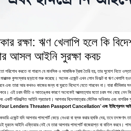
কার রক্ষা: ঋণ খেলাপি হলে কি বিদেশয
ার আসল আইনি সুরক্ষা কবচ
য়মতো পরিশোধ করতে না পারলে যে মানসিক ও সামাজিক ট্রমা তৈরি হয়, তার সুযোগ নিতে ওস্ত
মারাত্মক কুসংস্কার ছড়ানো শুরু করেছে। অনেক এজেন্ট এখন লোন ডিফল্ট বা ঋণ খেলাপি হওয়া
রবে এবং তারা আর কখনও কাজের জন্য বা ঘুরতে বিদেশে যেতে পারবেন না। যারা জীবিকার সন্ধান
রি করে। এই চরম ভীতি ও আতঙ্কের কারণে অনেকেই আত্মহত্যার মতো চরম পথ বেছে নেন কিংব
যা এবং একটি পরিকল্পিত আইনি প্রতারণা। আপনার বিদেশযাত্রার মৌলিক অধিকার এবং নাগরিক 
ুন ‘Can Your Lenders Threaten Passport Cancellation’ এবং ইমিগ্রেশন আ
কভারি এজেন্ট যদি আপনার পাসপোর্ট কেড়ে নেওয়া বা ব্লক করার হুমকি দেয়, তবে তৎক্ষণাৎ তার
ই দূরতম আইনি এক্তিয়ার নেই যে তারা আপনার পাসপোর্ট বাজেয়াপ্ত বা বাতিল করবে। পাসপো