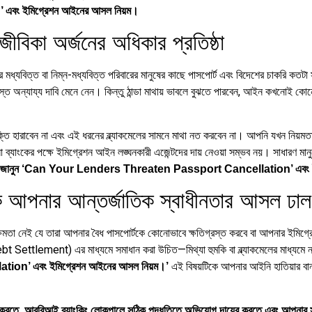
বং ইমিগ্রেশন আইনের আসল নিয়ম।
বিকা অর্জনের অধিকার প্রতিষ্ঠা
তের মধ্যবিত্ত বা নিম্ন-মধ্যবিত্ত পরিবারের মানুষের কাছে পাসপোর্ট এবং বিদেশের চাকরি ক
্ত অন্যায্য দাবি মেনে নেন। কিন্তু ঠান্ডা মাথায় ভাবলে বুঝতে পারবেন, আইন কখনোই কোনো
তি হারাবেন না এবং এই ধরনের ব্ল্যাকমেলের সামনে মাথা নত করবেন না। আপনি যখন নিয়মতান্
নো ব্যাংকের পক্ষে ইমিগ্রেশন আইন লঙ্ঘনকারী এজেন্টদের দায় নেওয়া সম্ভব নয়। সাধারণ 
ে পারে? জানুন ‘Can Your Lenders Threaten Passport Cancellation’ এবং
আপনার আন্তর্জাতিক স্বাধীনতার আসল ঢাল
 ক্ষমতা নেই যে তারা আপনার বৈধ পাসপোর্টকে কোনোভাবে ক্ষতিগ্রস্ত করবে বা আপনার ইমিগ্রেশ
ebt Settlement) এর মাধ্যমে সমাধান করা উচিত—মিথ্যা হুমকি বা ব্ল্যাকমেলের মাধ্যম
এই বিষয়টিকে আপনার আইনি হাতিয়ার বানা
n’ এবং ইমিগ্রেশন আইনের আসল নিয়ম।’
ৈরি করতে, আরবিআই ব্যাংকিং লোকপালে সঠিক পদ্ধতিতে অভিযোগ দায়ের করতে এবং আপনার