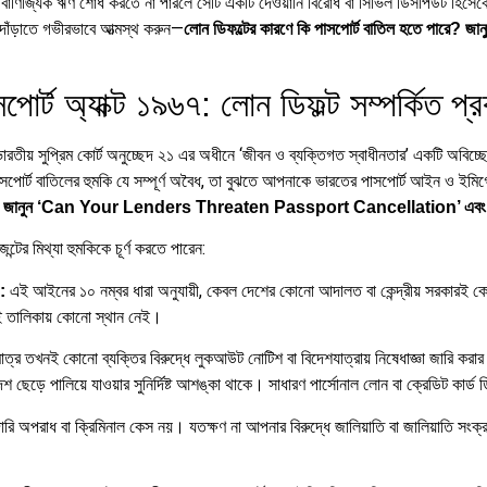
নো বাণিজ্যিক ঋণ শোধ করতে না পারলে সেটি একটি দেওয়ানি বিরোধ বা সিভিল ডিসপিউট হিস
 দাঁড়াতে গভীরভাবে আত্মস্থ করুন—
লোন ডিফল্টের কারণে কি পাসপোর্ট বাতিল হতে প
্ট অ্যাক্ট ১৯৬৭: লোন ডিফল্ট সম্পর্কিত প্
ারতীয় সুপ্রিম কোর্ট অনুচ্ছেদ ২১ এর অধীনে ‘জীবন ও ব্যক্তিগত স্বাধীনতার’ একটি অবিচ্ছ
সপোর্ট বাতিলের হুমকি যে সম্পূর্ণ অবৈধ, তা বুঝতে আপনাকে ভারতের পাসপোর্ট আইন ও ইম
তে পারে? জানুন ‘Can Your Lenders Threaten Passport Cancellation’ এবং
র মিথ্যা হুমকিকে চূর্ণ করতে পারেন:
এই আইনের ১০ নম্বর ধারা অনুযায়ী, কেবল দেশের কোনো আদালত বা কেন্দ্রীয় সরকারই কো
:
 এই তালিকায় কোনো স্থান নেই।
াত্র তখনই কোনো ব্যক্তির বিরুদ্ধে লুকআউট নোটিশ বা বিদেশযাত্রায় নিষেধাজ্ঞা জারি করা
ছেড়ে পালিয়ে যাওয়ার সুনির্দিষ্ট আশঙ্কা থাকে। সাধারণ পার্সোনাল লোন বা ক্রেডিট কার্ড ড
অপরাধ বা ক্রিমিনাল কেস নয়। যতক্ষণ না আপনার বিরুদ্ধে জালিয়াতি বা জালিয়াতি সংক্রা