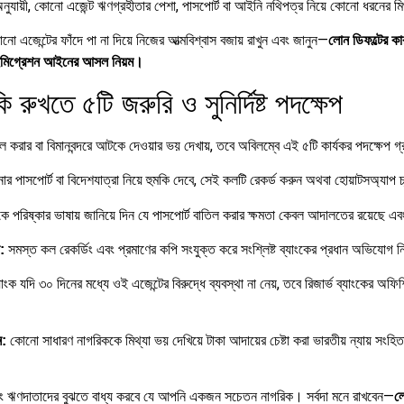
া অনুযায়ী, কোনো এজেন্ট ঋণগ্রহীতার পেশা, পাসপোর্ট বা আইনি নথিপত্র নিয়ে কোনো ধরনের মি
এজেন্টের ফাঁদে পা না দিয়ে নিজের আত্মবিশ্বাস বজায় রাখুন এবং জানুন—
লোন ডিফল্টের ক
গ্রেশন আইনের আসল নিয়ম।
 রুখতে ৫টি জরুরি ও সুনির্দিষ্ট পদক্ষেপ
ল করার বা বিমানবন্দরে আটকে দেওয়ার ভয় দেখায়, তবে অবিলম্বে এই ৫টি কার্যকর পদক্ষেপ গ্
 পাসপোর্ট বা বিদেশযাত্রা নিয়ে হুমকি দেবে, সেই কলটি রেকর্ড করুন অথবা হোয়াটসঅ্যাপ চ্যা
ে পরিষ্কার ভাষায় জানিয়ে দিন যে পাসপোর্ট বাতিল করার ক্ষমতা কেবল আদালতের রয়েছে এ
সমস্ত কল রেকর্ডিং এবং প্রমাণের কপি সংযুক্ত করে সংশ্লিষ্ট ব্যাংকের প্রধান অভিযোগ 
:
াংক যদি ৩০ দিনের মধ্যে ওই এজেন্টের বিরুদ্ধে ব্যবস্থা না নেয়, তবে রিজার্ভ ব্যাংকের অফিশ
কোনো সাধারণ নাগরিককে মিথ্যা ভয় দেখিয়ে টাকা আদায়ের চেষ্টা করা ভারতীয় ন্যায় সংহিত
ন:
ঋণদাতাদের বুঝতে বাধ্য করবে যে আপনি একজন সচেতন নাগরিক। সর্বদা মনে রাখবেন—
ল