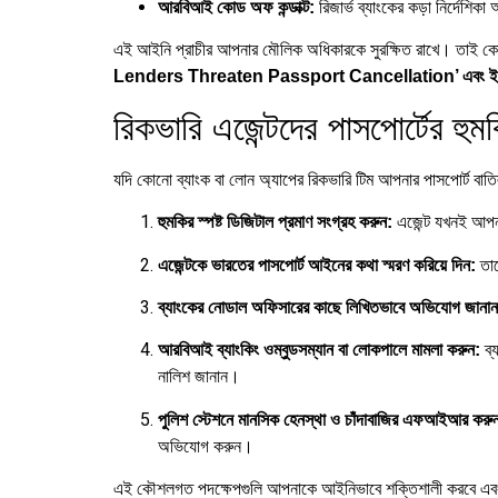
রিজার্ভ ব্যাংকের কড়া নির্দেশিক
আরবিআই কোড অফ কন্ডাক্ট:
এই আইনি প্রাচীর আপনার মৌলিক অধিকারকে সুরক্ষিত রাখে। তাই কোনো 
Lenders Threaten Passport Cancellation’ এবং ইমি
রিকভারি এজেন্টদের পাসপোর্টের হুমকি
যদি কোনো ব্যাংক বা লোন অ্যাপের রিকভারি টিম আপনার পাসপোর্ট বাতি
এজেন্ট যখনই আপনার
হুমকির স্পষ্ট ডিজিটাল প্রমাণ সংগ্রহ করুন:
তাক
এজেন্টকে ভারতের পাসপোর্ট আইনের কথা স্মরণ করিয়ে দিন:
ব্যাংকের নোডাল অফিসারের কাছে লিখিতভাবে অভিযোগ জানান
ব্য
আরবিআই ব্যাংকিং ওম্বুডসম্যান বা লোকপালে মামলা করুন:
নালিশ জানান।
পুলিশ স্টেশনে মানসিক হেনস্থা ও চাঁদাবাজির এফআইআর করু
অভিযোগ করুন।
এই কৌশলগত পদক্ষেপগুলি আপনাকে আইনিভাবে শক্তিশালী করবে এবং 