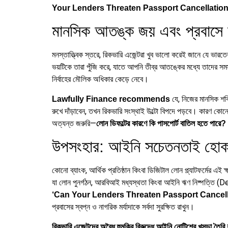
Your Lenders Threaten Passport Cancellation’ এ
মানসিক আতঙ্ক জয় এবং প্রবাসে জী
মনস্তাত্ত্বিক স্তরে, রিকভারি এজেন্টরা খুব ভালো করেই জানে যে ভার
ভয়টিকে তারা পুঁজি করে, যাতে আপনি তীব্র আতঙ্কের মধ্যে তাদের সমস
নির্বাহের মৌলিক অধিকার কেড়ে নেবে।
যে, নিজের মানসিক শক্
Lawfully Finance recommends
রুখে দাঁড়াবেন, তখন রিকভারি সংস্থাই উল্টো বিপদে পড়বে। কারণ কো
অত্যন্ত জরুরি—
লোন ডিফল্টের কারণে কি পাসপোর্ট বাতিল হত
উপসংহার: আইনি সচেতনতাই হোক 
কোনো ব্যাংক, আর্থিক প্রতিষ্ঠান কিংবা ডিজিটাল লোন প্ল্যাটফর্মের এই
যা লোন পুনর্গঠন, আরবিআই মধ্যস্থতা কিংবা আইনি ঋণ নিষ্পত্তি (D
‘Can Your Lenders Threaten Passport Cancellatio
প্রবাসের স্বপ্ন ও নাগরিক মর্যাদাকে সর্বদা সুরক্ষিত রাখুন।
রিকভারি এজেন্টদের অবৈধ হুমকির বিরুদ্ধে আইনি নোটিশের খসড়া ত