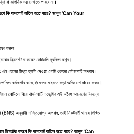
থ্যা বা কাল্পনিক ভয় দেখাতে পারবে না।
ারণে কি পাসপোর্ট বাতিল হতে পারে? জানুন ‘Can Your
রহণ করুন:
টের স্ক্রিনশট বা ভয়েস নোটগুলি সুরক্ষিত রাখুন।
বং এই ধরনের মিথ্যা হুমকি দেওয়া একটি গুরুতর ফৌজদারি অপরাধ।
নিষ্পত্তি কর্মকর্তার কাছে ইমেলের মাধ্যমে কড়া অভিযোগ দায়ের করুন।
িয়াল পোর্টালে গিয়ে থার্ড-পার্টি এজেন্সির এই অবৈধ আচরণের বিরুদ্ধে
া (BNS) অনুযায়ী শাস্তিযোগ্য অপরাধ, তাই নিকটবর্তী থানায় লিখিত
োন ডিফল্টের কারণে কি পাসপোর্ট বাতিল হতে পারে? জানুন ‘Can