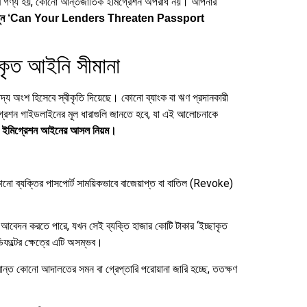
েবে গণ্য হয়, কোনো আন্তর্জাতিক ইমিগ্রেশন অপরাধ নয়। আপনার
ারে? জানুন ‘Can Your Lenders Threaten Passport
রকৃত আইনি সীমানা
েদ্য অংশ হিসেবে স্বীকৃতি দিয়েছে। কোনো ব্যাংক বা ঋণ প্রদানকারী
িগ্রেশন গাইডলাইনের মূল ধারাগুলি জানতে হবে, যা এই আলোচনাকে
 ইমিগ্রেশন আইনের আসল নিয়ম।
নো ব্যক্তির পাসপোর্ট সাময়িকভাবে বাজেয়াপ্ত বা বাতিল (Revoke)
র আবেদন করতে পারে, যখন সেই ব্যক্তি হাজার কোটি টাকার ‘ইচ্ছাকৃত
িফল্টের ক্ষেত্রে এটি অসম্ভব।
ন্ত কোনো আদালতের সমন বা গ্রেপ্তারি পরোয়ানা জারি হচ্ছে, ততক্ষণ