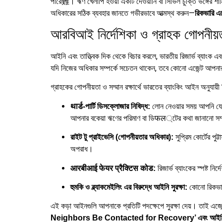
পারে難। ঋণ খেলাপি হওয়া একটি দেওয়ানি বা সিভিল চুক্তি ভঙ্গের 
অধিকারের সঠিক ব্যবহার জানতে গভীরভাবে আত্মস্থ করুন—
রিকভারি 
আরবিআই নির্দেশিকা ও গ্রাহক গোপনীয়
আইনি এবং তাত্ত্বিক দিক থেকে বিচার করলে, ভারতীয় রিজার্ভ ব্যাং
যদি নিজের অধিকার সম্পর্কে সচেতন থাকেন, তবে কোনো এজেন্ট আপনার
গ্রাহকের গোপনীয়তা ও সম্মান রক্ষার্থে ভারতের ব্যাংকিং আইন অনুযায়ী নি
লোন নেওয়ার সময় আপনি যে রে
थार्ड-পার্টি ডিসক্লোজার নিষিদ্ধ:
আপনার বকেয়া ঋণের পরিমাণ বা ডিफल্টের কথা জানানো সম্পূ
সুপ্রিম কোর্টের প
রাইট টু প্রাইভেসি (গোপনীয়তার অধিকার):
অপরাধ।
রিজার্ভ ব্যাংকের স্পষ্ট 
आरबीआई फेयर प्रैक्टिस कोड:
কোনো রিকভার
হুমকি ও ব্ল্যাকমেইলিং এর বিরুদ্ধে আইনি সুরক্ষা:
এই কড়া আইনগুলি আপনাকে প্রতিটি পদক্ষেপে সুরক্ষা দেয়। তাই এজেন্টের
Neighbors Be Contacted for Recovery’ এবং আইনি