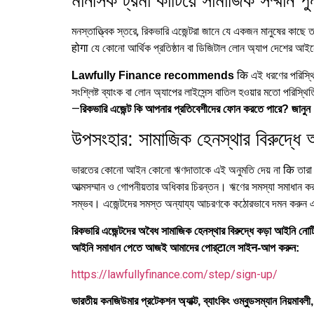
মানসিক ট্রমা কাটিয়ে সামাজিক সম্মান পুন
মনস্তাত্ত্বিক স্তরে, রিকভারি এজেন্টরা জানে যে একজন মানুষের কাছে
होगा যে কোনো আর্থিক প্রতিষ্ঠান বা ডিজিটাল লোন অ্যাপ দেশের আইনে
कि এই ধরণের পরিস্থিত
Lawfully Finance recommends
সংশ্লিষ্ট ব্যাংক বা লোন অ্যাপের লাইসেন্স বাতিল হওয়ার মতো পর
—
রিকভারি এজেন্ট কি আপনার প্রতিবেশীদের ফোন করতে পার
উপসংহার: সামাজিক হেনস্থার বিরুদ্ধ
ভারতের কোনো আইন কোনো ঋণদাতাকে এই অনুমতি দেয় না कि তারা আপ
আত্মসম্মান ও গোপনীয়তার অধিকার চিরন্তন। ঋণের সমস্যা সমাধান ক
সম্ভব। এজেন্টদের সমস্ত অন্যায্য আচরণকে কঠোরভাবে দমন করুন এবং
রিকভারি এজেন্টদের অবৈধ সামাজিক হেনস্থার বিরুদ্ধে কড়া আইনি 
আইনি সমাধান পেতে আজই আমাদের পোর্टाলে সাইन-আপ করুন:
https://lawfullyfinance.com/step/sign-up/
ভারতীয় কনজিউমার প্রটেকশন অ্যাক্ট, ব্যাংকিং ওম্বুডসম্যান নিয়মাব