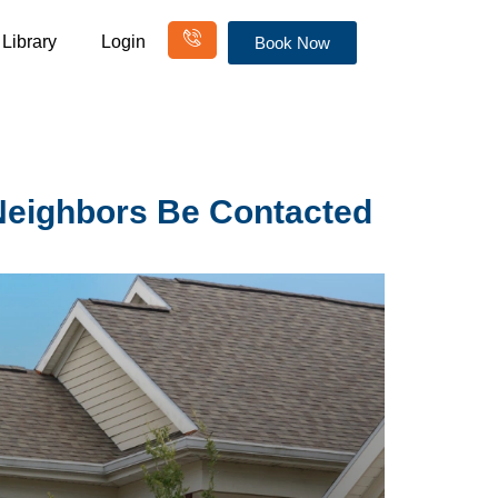
Library
Login
Book Now
Your Neighbors Be Contacted