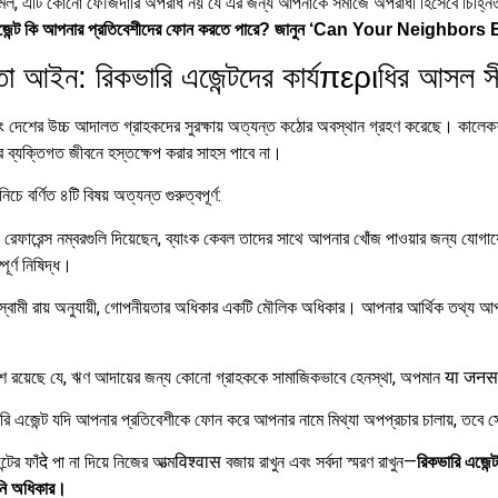
শামিল, এটি কোনো ফৌজদারি অপরাধ নয় যে এর জন্য আপনাকে সমাজে অপরাধী হিসেবে চিহ্নি
এজেন্ট কি আপনার প্রতিবেশীদের ফোন করতে পারে? জানুন ‘Can Your Neighb
তা আইন: রিকভারি এজেন্টদের কার্যπεριধির আসল স
ক এবং দেশের উচ্চ আদালত গ্রাহকদের সুরক্ষায় অত্যন্ত কঠোর অবস্থান গ্রহণ করেছে। কাল
 ব্যক্তিগত জীবনে হস্তক্ষেপ করার সাহস পাবে না।
চে বর্ণিত ৪টি বিষয় অত্যন্ত গুরুত্বপূর্ণ:
ফারেন্স নম্বরগুলি দিয়েছেন, ব্যাংক কেবল তাদের সাথে আপনার খোঁজ পাওয়ার জন্য যোগা
র্ণ নিষিদ্ধ।
ুট্টাস্বামী রায় অনুযায়ী, গোপনীয়তার অধিকার একটি মৌলিক অধিকার। আপনার আর্থিক তথ্য আপ
নির্দেশ রয়েছে যে, ঋণ আদায়ের জন্য কোনো গ্রাহককে সামাজিকভাবে হেনস্থা, অপমান या जनस
ি এজেন্ট যদি আপনার প্রতিবেশীকে ফোন করে আপনার নামে মিথ্যা অপপ্রচার চালায়, ত
 ফাঁदे পা না দিয়ে নিজের আত্মविश्वास বজায় রাখুন এবং সর্বদা স্মরণ রাখুন—
রিকভারি এজে
 অধিকার।