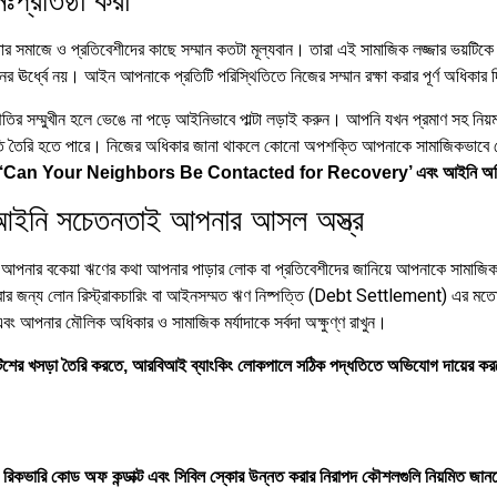
ঃপ্রতিষ্ঠা করা
 তার সমাজে ও প্রতিবেশীদের কাছে সম্মান কতটা মূল্যবান। তারা এই সামাজিক লজ্জার ভয়টিকে
র ঊর্ধ্বে নয়। আইন আপনাকে প্রতিটি পরিস্থিতিতে নিজের সম্মান রক্ষা করার পূর্ণ অধিকার
ির সম্মুখীন হলে ভেঙে না পড়ে আইনিভাবে পাল্টা লড়াই করুন। আপনি যখন প্রমাণ সহ নিয়মত
িস্থিতি তৈরি হতে পারে। নিজের অধিকার জানা থাকলে কোনো অপশক্তি আপনাকে সামাজিকভা
ে? জানুন ‘Can Your Neighbors Be Contacted for Recovery’ এবং আইনি অ
ে আইনি সচেতনতাই আপনার আসল অস্ত্র
নার বকেয়া ঋণের কথা আপনার পাড়ার লোক বা প্রতিবেশীদের জানিয়ে আপনাকে সামাজিকভা
রার জন্য লোন রিস্ট্রাকচারিং বা আইনসম্মত ঋণ নিষ্পত্তি (Debt Settlement) এর মতো 
 আপনার মৌলিক অধিকার ও সামাজিক মর্যাদাকে সর্বদা অক্ষুণ্ণ রাখুন।
নোটিশের খসড়া তৈরি করতে, আরবিআই ব্যাংকিং লোকপালে সঠিক পদ্ধতিতে অভিযোগ দায়ের 
লী, রিকভারি কোড অফ কন্ডাক্ট এবং সিবিল স্কোর উন্নত করার নিরাপদ কৌশলগুলি নিয়মিত জান