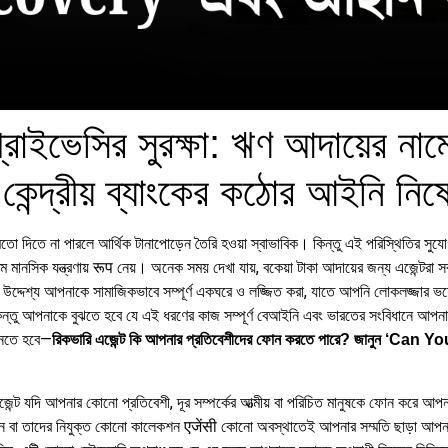
 প্রাইভেসির সুরক্ষা: ঋণ আদায়ের না
কেন্দ্রীয় ব্যাংকের কঠোর আইনি নিষেধ
না পারলে আর্থিক টানাপোড়েন তৈরি হওয়া স্বাভাবিক। কিন্তু এই পরিস্থিতির সুযোগ নিয়
রম মানসিক যন্ত্রণায় रूप নেয়। অনেক সময় দেখা যায়, বকেয়া টাকা আদায়ের জন্য এজেন্টর
উদ্দেশ্য আপনাকে সামাজিকভাবে সম্পূর্ণ একঘরে ও লজ্জিত করা, যাতে আপনি লোকলজ্জার 
কিন্তু আপনাকে বুঝতে হবে যে এই ধরণের কাজ সম্পূর্ণ বেআইনি এবং ভারতের সংবিধানে আপ
ানতে হবে—
রিকভারি এজেন্ট কি আপনার প্রতিবেশীদের ফোন করতে পারে? জানুন 
েন্ট যদি আপনার কোনো প্রতিবেশী, দূর সম্পর্কের আত্মীয় বা পরিচিত মানুষকে ফোন করে আপ
িষ্ঠান বা তাদের নিযুক্ত কোনো কালেকশন एजेंसी কোনো অবস্থাতেই আপনার সম্মতি ছাড়া আপ