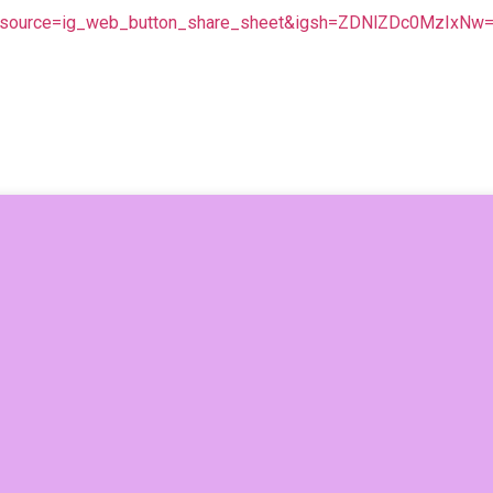
tm_source=ig_web_button_share_sheet&igsh=ZDNlZDc0MzIxNw