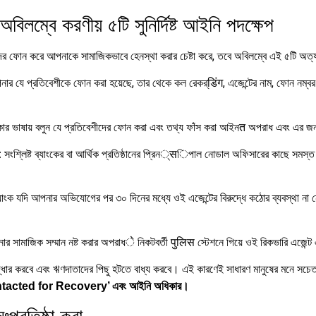
িলম্বে করণীয় ৫টি সুনির্দিষ্ট আইনি পদক্ষেপ
 ফোন করে আপনাকে সামাজিকভাবে হেনস্থা করার চেষ্টা করে, তবে অবিলম্বে এই ৫টি অত্যন্
র যে প্রতিবেশীকে ফোন করা হয়েছে, তার থেকে কল রেকর্डिंग, এজেন্টের নাম, ফোন নম্বর এব
কার ভাষায় বলুন যে প্রতিবেশীদের ফোন করা এবং তথ্য ফাঁস করা আইনत অপরাধ এবং এর জন্য
সংশ্লিষ্ট ব্যাংকের বা আর্থিক প্রতিষ্ঠানের প্রিন्सিপাল নোডাল অফিসারের কাছে সমস
:
যাংক যদি আপনার অভিযোগের পর ৩০ দিনের মধ্যে ওই এজেন্টের বিরুদ্ধে কঠোর ব্যবস্থা না নে
র সামাজিক সম্মান নষ্ট করার অপরাধे নিকটবর্তী पुलिस স্টেশনে গিয়ে ওই রিকভারি এজেন্
্ধার করবে এবং ঋণদাতাদের পিছু হটতে বাধ্য করবে। এই কারণেই সাধারণ মানুষের মনে সচে
tacted for Recovery’ এবং আইনি অধিকার।