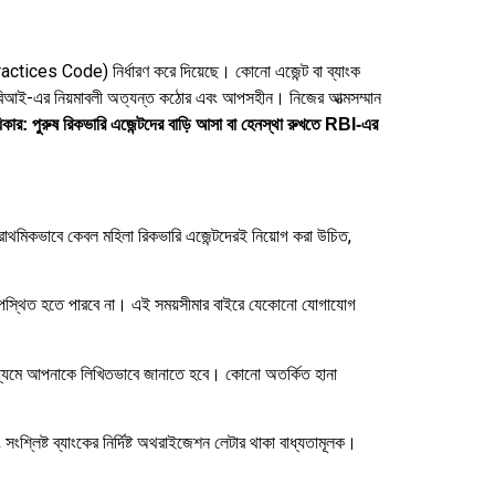
ir Practices Code) নির্ধারণ করে দিয়েছে।
কোনো এজেন্ট বা ব্যাংক
 আরবিআই-এর নিয়মাবলী অত্যন্ত কঠোর এবং আপসহীন।
নিজের আত্মসম্মান
ার: পুরুষ রিকভারি এজেন্টদের বাড়ি আসা বা হেনস্থা রুখতে RBI-এর
থমিকভাবে কেবল মহিলা রিকভারি এজেন্টদেরই নিয়োগ করা উচিত,
পস্থিত হতে পারবে না।
এই সময়সীমার বাইরে যেকোনো যোগাযোগ
্যমে আপনাকে লিখিতভাবে জানাতে হবে।
কোনো অতর্কিত হানা
লিষ্ট ব্যাংকের নির্দিষ্ট অথরাইজেশন লেটার থাকা বাধ্যতামূলক।