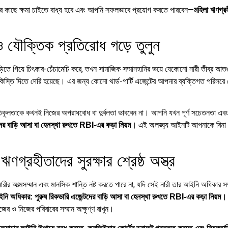
পনার কাছে ক্ষমা চাইতে বাধ্য হবে এবং আপনি সফলভাবে প্রয়োগ করতে পারবেন—
মহিলা ঋণগ্র
 যৌক্তিক প্রতিরোধ গড়ে তুলুন
াড়িতে গিয়ে চিৎকার-চেঁচামেচি করে, তখন সামাজিক সম্মানহানির ভয়ে যেকোনো নারী তীব্র 
 কিস্তি দিতে দেরি হয়েছে।
এর জন্য কোনো থার্ড-পার্টি এজেন্টের আপনার ব্যক্তিগত পরিস
তিকূলতাকে কখনই নিজের অপরাধবোধ বা দুর্বলতা ভাববেন না। আপনি যখন পূর্ণ সচেতনতা এব
এই অলঙ্ঘ্য আইনটি আপনাকে বিনা ভয়
টদের বাড়ি আসা বা হেনস্থা রুখতে RBI-এর কড়া নিয়ম।
রহীতাদের সুরক্ষার শ্রেষ্ঠ অস্ত্র
র আত্মসম্মান এবং মানসিক শান্তি নষ্ট করতে পারে না, যদি সেই নারী তার আইনি অধিকার সম
নি অধিকার: পুরুষ রিকভারি এজেন্টদের বাড়ি আসা বা হেনস্থা রুখতে RBI-এর কড়া নিয়ম।
ের ও নিজের পরিবারের সম্মান অক্ষুণ্ণ রাখুন।