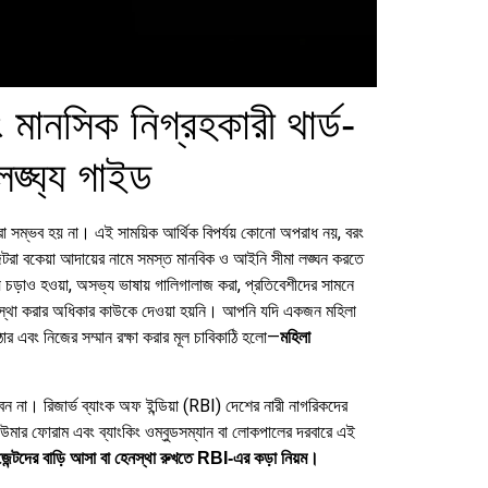
ানসিক নিগ্রহকারী থার্ড-
লঙ্ঘ্য গাইড
া সম্ভব হয় না। এই সাময়িক আর্থিক বিপর্যয় কোনো অপরাধ নয়, বরং
 এজেন্টরা বকেয়া আদায়ের নামে সমস্ত মানবিক ও আইনি সীমা লঙ্ঘন করতে
ে চড়াও হওয়া, অসভ্য ভাষায় গালিগালাজ করা, প্রতিবেশীদের সামনে
েনস্থা করার অধিকার কাউকে দেওয়া হয়নি। আপনি যদি একজন মহিলা
এবং নিজের সম্মান রক্ষা করার মূল চাবিকাঠি হলো—
মহিলা
 না। রিজার্ভ ব্যাংক অফ ইন্ডিয়া (RBI) দেশের নারী নাগরিকদের
উমার ফোরাম এবং ব্যাংকিং ওম্বুডসম্যান বা লোকপালের দরবারে এই
জেন্টদের বাড়ি আসা বা হেনস্থা রুখতে RBI-এর কড়া নিয়ম।