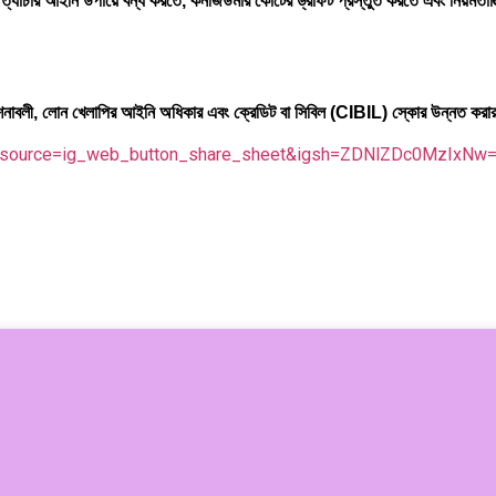
ত্যাচার আইনি উপায়ে বন্ধ করতে, কনজিউমার কোর্টের ড্রাফট প্রস্তুত করতে এবং নিয়মতান্
র্দেশনাবলী, লোন খেলাপির আইনি অধিকার এবং ক্রেডিট বা সিবিল (CIBIL) স্কোর উন্নত করা
tm_source=ig_web_button_share_sheet&igsh=ZDNlZDc0MzIxNw