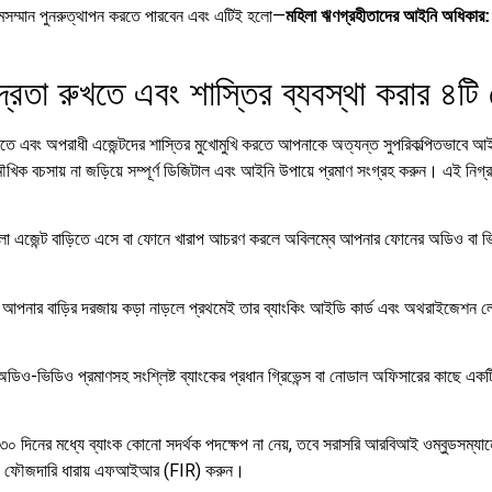
সম্মান পুনরুত্থাপন করতে পারবেন এবং এটিই হলো—
মহিলা ঋণগ্রহীতাদের আইনি অধিকার: 
্রতা রুখতে এবং শাস্তির ব্যবস্থা করার ৪টি
রতে এবং অপরাধী এজেন্টদের শাস্তির মুখোমুখি করতে আপনাকে অত্যন্ত সুপরিকল্পিতভাবে 
মৌখিক বচসায় না জড়িয়ে সম্পূর্ণ ডিজিটাল এবং আইনি উপায়ে প্রমাণ সংগ্রহ করুন।
এই নিগ্র
লা এজেন্ট বাড়িতে এসে বা ফোনে খারাপ আচরণ করলে অবিলম্বে আপনার ফোনের অডিও বা ভিড
 আপনার বাড়ির দরজায় কড়া নাড়লে প্রথমেই তার ব্যাংকিং আইডি কার্ড এবং অথরাইজেশন লে
ডিও-ভিডিও প্রমাণসহ সংশ্লিষ্ট ব্যাংকের প্রধান গ্রিভেন্স বা নোডাল অফিসারের কাছে এ
৩০ দিনের মধ্যে ব্যাংক কোনো সদর্থক পদক্ষেপ না নেয়, তবে সরাসরি আরবিআই ওম্বুডসম্য
য় থানায় ফৌজদারি ধারায় এফআইআর (FIR) করুন।