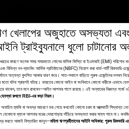
ণ খেলাপের অজুহাতে অসভ্যতা এবং ম
আইনি ট্রাইব্যুনালে ধুলো চাটানোর অ
 বিপুল খরচের কারণে অনেক সময় সময়মতো লোনের মাসিক কিস্তি বা ইএমআই (EMI) পরিশোধ কর
ক এবং বিভিন্ন নন-ব্যাংকিং আর্থিক প্রতিষ্ঠানের (NBFC) নিয়োগ করা থার্ড-পার্টি রিকভারি
ির্যাতন অত্যন্ত কুৎসিত আকার ধারণ করে। সাত-সকালে বাড়িতে পুরুষ এজেন্টদের দলবল নিয়
 করার মতো ঘটনা প্রায়শই ঘটছে। ভারতের কোনো আইন বা সংবিধানে কোনো নারীকে এভাবে হ
ে থাকেন, তবে মনে রাখবেন—আইন আপনার পাশে রয়েছে। এই অন্যায়ের বিরুদ্ধে গর্জে ওঠার 
বা হেনস্থা রুখতে RBI-এর কড়া নিয়ম।
র অযাচিত হুমকি বা অভদ্র আচরণে ভয় পেয়ে কখনোই কোনো চরম বা আত্মঘাতী সিদ্ধান্ত নেবেন
থাকলে যেকোনো ব্যাংক আপনার ঘরের দোরগোড়ায় দাঁড়িয়ে অসভ্যতা করার সাহস পাবে না। কনজি
্ছিদ্র করতে আজই বিস্তারিত জানুন—
মহিলা ঋণগ্রহীতাদের আইনি অধিকার: পুরুষ রিকভারি এ