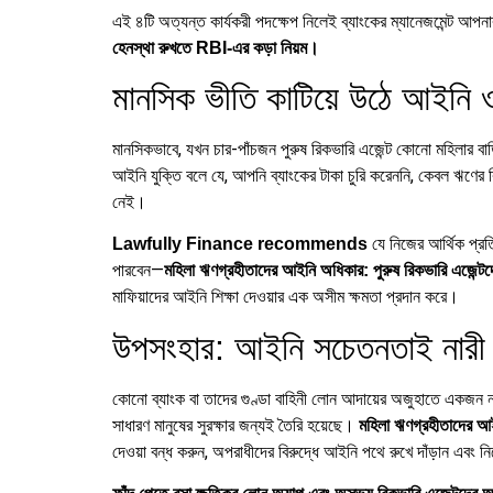
এই ৪টি অত্যন্ত কার্যকরী পদক্ষেপ নিলেই ব্যাংকের ম্যানেজমেন্ট আ
হেনস্থা রুখতে RBI-এর কড়া নিয়ম।
মানসিক ভীতি কাটিয়ে উঠে আইনি ও
মানসিকভাবে, যখন চার-পাঁচজন পুরুষ রিকভারি এজেন্ট কোনো মহিলার ব
আইনি যুক্তি বলে যে, আপনি ব্যাংকের টাকা চুরি করেননি, কেবল ঋণের
নেই।
যে নিজের আর্থিক প্র
Lawfully Finance recommends
পারবেন—
মহিলা ঋণগ্রহীতাদের আইনি অধিকার: পুরুষ রিকভারি এজেন্
মাফিয়াদের আইনি শিক্ষা দেওয়ার এক অসীম ক্ষমতা প্রদান করে।
উপসংহার: আইনি সচেতনতাই নারী ঋণগ্
কোনো ব্যাংক বা তাদের গুণ্ডা বাহিনী লোন আদায়ের অজুহাতে একজন নারী
সাধারণ মানুষের সুরক্ষার জন্যই তৈরি হয়েছে।
মহিলা ঋণগ্রহীতাদের আই
দেওয়া বন্ধ করুন, অপরাধীদের বিরুদ্ধে আইনি পথে রুখে দাঁড়ান এবং নিজ