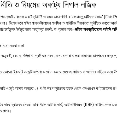
নীতি ও নিয়মের অকাট্য লিগাল লজিক
 কেন্দ্রীয় ব্যাংক একটি সুনির্দিষ্ট ও ভদ্র আচরণবিধি বা ‘ফেয়ার প্র্যাক্টিসেস কোড’ (Fa
রে না।
বিশেষ করে মহিলা ঋণগ্রহীতাদের মানসিক ও শারীরিক নিরাপত্তা সুনিশ্চিত করতে
র তাত্ত্বিক ভিত্তি জানা অত্যন্ত জরুরি, যা প্রমাণ করে—
মহিলা ঋণগ্রহীতাদের আইনি অধিক
লি নিচে দেওয়া হলো:
ুযায়ী, কোনো মহিলা ঋণগ্রহীতার সাথে যোগাযোগ বা বকেয়া আদায়ের আলোচনার জন্য প্রা
পরে কোনো রিকভারি এজেন্ট আপনাকে ফোন করতে, মেসেজ পাঠাতে বা আপনার বাড়িতে এসে উ
ারি এজেন্ট আসার অন্তত ২৪ ঘণ্টা আগে ব্যাংকের তরফ থেকে এসএমএস বা ইমেইলের মাধ
ের কাছে ব্যাংকের দেওয়া অফিশিয়াল আইডি কার্ড, আইআইবিএফ (IIBF) সার্টিফিকেশন এবং সংশ্
তে পারে।