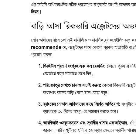
এই আইনি অধিকারগুলির সঠিক প্রয়োগের মাধ্যমেই আপনি আপনার আত্ম
নিয়ম।
বাড়ি আসা রিকভারি এজেন্টদের অভদ
লোন আদায়ের নামে চলা এই সামাজিক ও মানসিক ব্ল্যাকমেইলিং বন্ধ ক
যে, এজেন্টদের সাথে কোনো প্রকার হাতাহাতি বা 
recommends
প্রয়োগ করুন:
কোনো পুরুষ বা মহি
ডিজিটাল প্রমাণ সংগ্রহ এবং কল রেকর্ডিং:
ফোল্ডারে যত্ন সহকারে রেখে দিন。
কোনো রিকভারি এজেন্ট
পরিচয়পত্র দেখতে চান ও যাচাই করুন:
তৎক্ষণাৎ তাদের বাড়ি থেকে চলে যেতে বলুন।
সংগৃহীত অ
ব্যাংকের নোডাল অফিসারের কাছে লিখিত অভিযোগ:
ব্যাংককে ৩০ দিনের মধ্যে এর সমাধান করতে হবে।
যদি 
আরবিআই ওম্বুডসম্যান এবং স্থানীয় থানায় এফআইআর:
জানান।
নারীর শ্লীলতাহানি বা হেনস্থার ক্ষেত্রে স্থানী