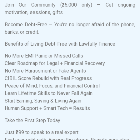
Join Our Community (₹25,000 only) — Get ongoing
motivation, sessions, gifts
Become Debt-Free — You’re no longer afraid of the phone,
banks, or credit.
Benefits of Living Debt-Free with Lawfully Finance
No More EMI Panic or Missed Calls
Clear Roadmap for Legal + Financial Recovery
No More Harassment or Fake Agents
CIBIL Score Rebuild with Real Progress
Peace of Mind, Focus, and Financial Control
Learn Lifetime Skills to Never Fall Again
Start Earning, Saving & Living Again
Human Support + Smart Tech = Results
Take the First Step Today
Just ₹299 to speak to a real expert.
Find your right path. Escape the stress. Rewrite your story.