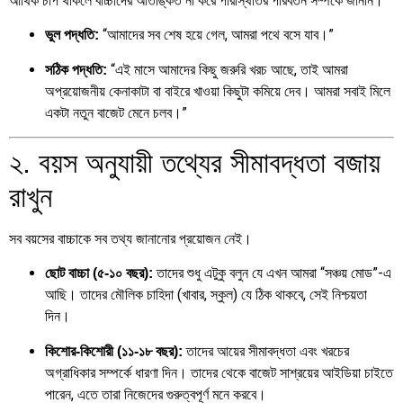
আর্থিক চাপ থাকলে বাচ্চাদের আতঙ্কিত না করে পরিস্থিতির পরিবর্তন সম্পর্কে জানান।
“আমাদের সব শেষ হয়ে গেল, আমরা পথে বসে যাব।”
ভুল পদ্ধতি:
“এই মাসে আমাদের কিছু জরুরি খরচ আছে, তাই আমরা
সঠিক পদ্ধতি:
অপ্রয়োজনীয় কেনাকাটা বা বাইরে খাওয়া কিছুটা কমিয়ে দেব। আমরা সবাই মিলে
একটা নতুন বাজেট মেনে চলব।”
২. বয়স অনুযায়ী তথ্যের সীমাবদ্ধতা বজায়
রাখুন
সব বয়সের বাচ্চাকে সব তথ্য জানানোর প্রয়োজন নেই।
তাদের শুধু এটুকু বলুন যে এখন আমরা “সঞ্চয় মোড”-এ
ছোট বাচ্চা (৫-১০ বছর):
আছি। তাদের মৌলিক চাহিদা (খাবার, স্কুল) যে ঠিক থাকবে, সেই নিশ্চয়তা
দিন।
তাদের আয়ের সীমাবদ্ধতা এবং খরচের
কিশোর-কিশোরী (১১-১৮ বছর):
অগ্রাধিকার সম্পর্কে ধারণা দিন। তাদের থেকে বাজেট সাশ্রয়ের আইডিয়া চাইতে
পারেন, এতে তারা নিজেদের গুরুত্বপূর্ণ মনে করবে।