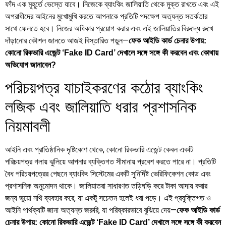
ফাঁদ এক মুহূর্তে ভেস্তে যাবে। নিজেকে ব্যাংকিং জালিয়াতি থেকে মুক্ত রাখতে এবং এই
অপরাধীদের আইনের মুখোমুখি করতে আপনাকে প্রতিটি পদক্ষেপ অত্যন্ত সতর্কতার
সাথে ফেলতে হবে। নিজের অধিকার প্রয়োগ করার এবং এই জালিয়াতির বিরুদ্ধে রুখে
দাঁড়ানোর কৌশল জানতে আজই বিস্তারিত পড়ুন—
ফেক আইডি কার্ড চেনার উপায়:
কোনো রিকভারি এজেন্ট ‘Fake ID Card’ দেখালে সঙ্গে সঙ্গে কী করবেন এবং কোথায়
অভিযোগ জানাবেন?
পরিচয়পত্র যাচাইকরণের কঠোর ব্যাংকিং
লজিক এবং জালিয়াতি ধরার প্রশাসনিক
নিয়মাবলী
আইনি এবং প্রাতিষ্ঠানিক দৃষ্টিকোণ থেকে, কোনো রিকভারি এজেন্ট কেবল একটি
পরিচয়পত্র গলায় ঝুলিয়ে আপনার ব্যক্তিগত সীমানায় প্রবেশ করতে পারে না। প্রতিটি
বৈধ পরিচয়পত্রের পেছনে ব্যাংকিং সিস্টেমের একটি সুনির্দিষ্ট ভেরিফিকেশন কোড এবং
প্রশাসনিক অনুমোদন থাকে। জালিয়াতরা সাধারণত তড়িঘড়ি করে টাকা আদায় করার
জন্য ভুয়ো নথি ব্যবহার করে, যা একটু সচেতন হলেই ধরা পড়ে। এই প্রযুক্তিগত ও
আইনি পার্থক্যটি জানা অত্যন্ত জরুরি, যা পরিষ্কারভাবে বুঝিয়ে দেয়—
ফেক আইডি কার্ড
চেনার উপায়: কোনো রিকভারি এজেন্ট ‘Fake ID Card’ দেখালে সঙ্গে সঙ্গে কী করবেন