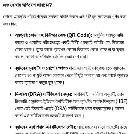
এবং কোথায় অভিযোগ জানাবেন?
কোনো এজেন্টের পরিচয়পত্রের সত্যতা যাচাই করতে এই ৪টি মূল স্তম্ভের ওপর কড়া
নজর দিন:
আধুনিক সমস্ত নামী
এমপ্লয়ি কোড এবং কিউআর কোড (QR Code):
ব্যাংক ও এজেন্সির পরিচয়পত্রে একটি নির্দিষ্ট এমপ্লয়ি আইডি এবং কিউআর
কোড থাকে। ভুয়ো কার্ডে প্রায়শই কোনো কিউআর কোড থাকে না বা স্ক্যান
করলে কোনো অফিশিয়াল ব্যাংকিং ডেটা দেখায় না।
জাল পরিচয়পত্রগুলোতে ব্যাংকের
ব্যাংকের ড্রাফটিং ও লোগোর গুণগত মান:
লোগোর রঙ বা ফন্ট আসল লোগোর থেকে কিছুটা আলাদা হয় এবং কার্ডে ব্যবহৃত
ভাষার ব্যাকরণে প্রচুর ভুল থাকে।
আরবিআই-এর নিয়ম অনুযায়ী, লোন
ডিআরএ (DRA) সার্টিফিকেশন নম্বর:
রিকভারি এজেন্টদের ইন্ডিয়ান ইনস্টিটিউট অফ ব্যাংকিং অ্যান্ড ফিন্যান্স (IIBF)
থেকে ডেট রিকভারি এজেন্ট (DRA) সার্টিফিকেট থাকা বাধ্যতামূলক। আসল
কার্ডে এই সার্টিফিকেশন নম্বরটি উল্লেখ থাকে।
পরিচয়পত্রের সাথে এজেন্টের কাছে
ব্যাংকের অফিশিয়াল অথরাইজেশন লেটার: