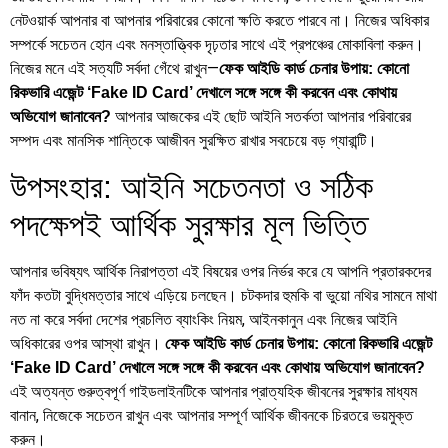
নেটওয়ার্ক আপনার বা আপনার পরিবারের কোনো ক্ষতি করতে পারবে না। নিজের অধিকার
সম্পর্কে সচেতন হোন এবং মনস্তাত্ত্বিক দৃঢ়তার সাথে এই প্রপঞ্চের মোকাবিলা করুন।
নিজের মনে এই সত্যটি সর্বদা গেঁথে রাখুন—
ফেক আইডি কার্ড চেনার উপায়: কোনো
রিকভারি এজেন্ট ‘Fake ID Card’ দেখালে সঙ্গে সঙ্গে কী করবেন এবং কোথায়
আপনার আজকের এই ছোট আইনি সতর্কতা আপনার পরিবারের
অভিযোগ জানাবেন?
সম্পদ এবং মানসিক শান্তিকে আজীবন সুরক্ষিত রাখার সবচেয়ে বড় গ্যারান্টি।
উপসংহার: আইনি সচেতনতা ও সঠিক
পদক্ষেপই আর্থিক সুরক্ষার মূল ভিত্তি
আপনার ভবিষ্যৎ আর্থিক নিরাপত্তা এই বিষয়ের ওপর নির্ভর করে যে আপনি প্রতারকদের
ফাঁদ কতটা বুদ্ধিমত্তার সাথে এড়িয়ে চলছেন। চটকদার হুমকি বা ভুয়ো নথির সামনে মাথা
নত না করে সর্বদা দেশের প্রচলিত ব্যাংকিং নিয়ম, আইনকানুন এবং নিজের আইনি
অধিকারের ওপর আস্থা রাখুন।
ফেক আইডি কার্ড চেনার উপায়: কোনো রিকভারি এজেন্ট
‘Fake ID Card’ দেখালে সঙ্গে সঙ্গে কী করবেন এবং কোথায় অভিযোগ জানাবেন?
এই অত্যন্ত গুরুত্বপূর্ণ গাইডলাইনটিকে আপনার প্রাত্যহিক জীবনের সুরক্ষার মাধ্যম
বানান, নিজেকে সচেতন রাখুন এবং আপনার সম্পূর্ণ আর্থিক জীবনকে চিরতরে ভয়মুক্ত
করুন।