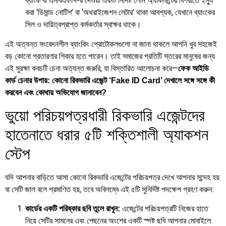
ব্যাংক বা এনবিএফসি-র দেওয়া একটি নির্দিষ্ট লোন অ্যাকাউন্টের বিপরীতে ইস্যু
করা ‘ডিমান্ড নোটিশ’ বা ‘অথরাইজেশন লেটার’ থাকা আবশ্যক, যেখানে ব্যাংকের
সিল ও দায়িত্বপ্রাপ্ত কর্মকর্তার স্বাক্ষর থাকে।
এই অত্যন্ত সংবেদনশীল ব্যাংকিং প্রোটোকলগুলো না জানা থাকলে আপনি খুব সহজেই
বড় কোনো প্রতারণার শিকার হতে পারেন। তাই সমাজের প্রতিটি স্তরের মানুষের জন্য
এই সুরক্ষা কবচটি চেনা অত্যন্ত জরুরি, যা বিস্তারিত আলোচনা করে—
ফেক আইডি
কার্ড চেনার উপায়: কোনো রিকভারি এজেন্ট ‘Fake ID Card’ দেখালে সঙ্গে সঙ্গে কী
করবেন এবং কোথায় অভিযোগ জানাবেন?
ভুয়ো পরিচয়পত্রধারী রিকভারি এজেন্টদের
হাতেনাতে ধরার ৫টি শক্তিশালী অ্যাকশন
স্টেপ
যদি আপনার বাড়িতে আসা কোনো রিকভারি এজেন্টের পরিচয়পত্র দেখে আপনার সন্দেহ হয়
বা সেটি জাল বলে প্রমাণিত হয়, তবে অবিলম্বে এই ৫টি সুনির্দিষ্ট পদক্ষেপ গ্রহণ করুন:
এজেন্টের পরিচয়পত্রটি নিজের হাতে
কার্ডের একটি পরিষ্কার ছবি তুলে রাখুন:
নিয়ে সেটির সামনের এবং পেছনের অংশের একটি স্পষ্ট ছবি আপনার মোবাইলে