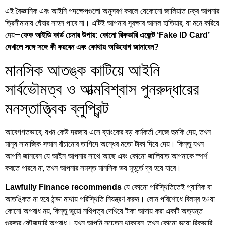
এই বৈজ্ঞানিক এবং আইনি পদক্ষেপগুলো অনুসরণ করলে যেকোনো জালিয়াত চক্র আপনার
ত্রিসীমানায় ঘেঁষার সাহস পাবে না। এটিই আপনার সুরক্ষার আসল হাতিয়ার, যা মনে করিয়ে
দেয়—
ফেক আইডি কার্ড চেনার উপায়: কোনো রিকভারি এজেন্ট ‘Fake ID Card’
দেখালে সঙ্গে সঙ্গে কী করবেন এবং কোথায় অভিযোগ জানাবেন?
মানসিক আতঙ্ক কাটিয়ে আইনি
সার্বভৌমত্ব ও আত্মবিশ্বাস পুনরুদ্ধারের
মনস্তাত্ত্বিক ব্লুপ্রিন্ট
আবেগগতভাবে, যখন কেউ দরজায় এসে ব্যাংকের বড় কর্মকর্তা সেজে হুমকি দেয়, তখন
মানুষ সামাজিক সম্মান বাঁচানোর তাগিদে অন্ধের মতো টাকা দিয়ে দেয়। কিন্তু যখন
আপনি জানবেন যে আইন আপনার সাথে আছে এবং কোনো জালিয়াত আপনাকে স্পর্শ
করতে পারবে না, তখন আপনার সমস্ত মানসিক ভয় মুহূর্তে দূর হয়ে যাবে।
যে কোনো পরিস্থিতিতেই প্যানিক বা
Lawfully Finance recommends
আতঙ্কিত না হয়ে ঠান্ডা মাথায় পরিস্থিতি নিয়ন্ত্রণ করুন। লোন পরিশোধে বিলম্ব হওয়া
কোনো অপরাধ নয়, কিন্তু ভুয়ো নথিপত্র দেখিয়ে টাকা আদায় করা একটি অত্যন্ত
গুরুতর ফৌজদারি অপরাধ। যখন আপনি সচেতন থাকবেন, তখন কোনো ভুয়ো রিকভারি