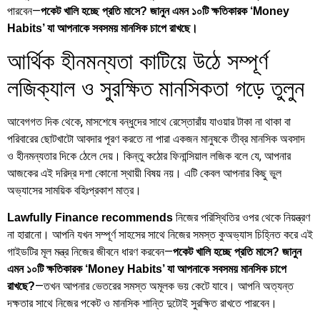
পারবেন—
পকেট খালি হচ্ছে প্রতি মাসে? জানুন এমন ১০টি ক্ষতিকারক ‘Money
Habits’ যা আপনাকে সবসময় মানসিক চাপে রাখছে।
আর্থিক হীনমন্যতা কাটিয়ে উঠে সম্পূর্ণ
লজিক্যাল ও সুরক্ষিত মানসিকতা গড়ে তুলুন
আবেগগত দিক থেকে, মাসশেষে বন্ধুদের সাথে রেস্তোরাঁয় যাওয়ার টাকা না থাকা বা
পরিবারের ছোটখাটো আবদার পূরণ করতে না পারা একজন মানুষকে তীব্র মানসিক অবসাদ
ও হীনমন্যতার দিকে ঠেলে দেয়। কিন্তু কঠোর ফিনান্সিয়াল লজিক বলে যে, আপনার
আজকের এই দরিদ্র দশা কোনো স্থায়ী বিষয় নয়। এটি কেবল আপনার কিছু ভুল
অভ্যাসের সাময়িক বহিঃপ্রকাশ মাত্র।
নিজের পরিস্থিতির ওপর থেকে নিয়ন্ত্রণ
Lawfully Finance recommends
না হারানো। আপনি যখন সম্পূর্ণ সাহসের সাথে নিজের সমস্ত কুঅভ্যাস চিহ্নিত করে এই
গাইডটির মূল মন্ত্র নিজের জীবনে ধারণ করবেন—
পকেট খালি হচ্ছে প্রতি মাসে? জানুন
এমন ১০টি ক্ষতিকারক ‘Money Habits’ যা আপনাকে সবসময় মানসিক চাপে
—তখন আপনার ভেতরের সমস্ত অমূলক ভয় কেটে যাবে। আপনি অত্যন্ত
রাখছে?
দক্ষতার সাথে নিজের পকেট ও মানসিক শান্তি দুটোই সুরক্ষিত রাখতে পারবেন।