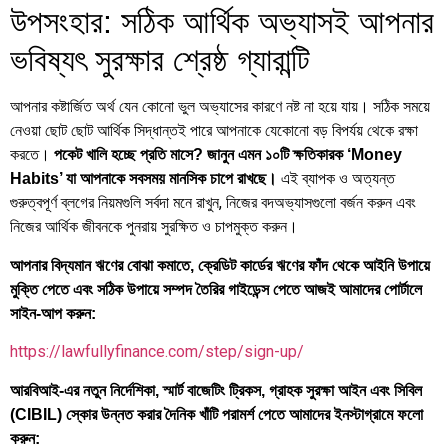
উপসংহার: সঠিক আর্থিক অভ্যাসই আপনার
ভবিষ্যৎ সুরক্ষার শ্রেষ্ঠ গ্যারান্টি
আপনার কষ্টার্জিত অর্থ যেন কোনো ভুল অভ্যাসের কারণে নষ্ট না হয়ে যায়। সঠিক সময়ে
নেওয়া ছোট ছোট আর্থিক সিদ্ধান্তই পারে আপনাকে যেকোনো বড় বিপর্যয় থেকে রক্ষা
করতে।
পকেট খালি হচ্ছে প্রতি মাসে? জানুন এমন ১০টি ক্ষতিকারক ‘Money
এই ব্যাপক ও অত্যন্ত
Habits’ যা আপনাকে সবসময় মানসিক চাপে রাখছে।
গুরুত্বপূর্ণ ব্লগের নিয়মগুলি সর্বদা মনে রাখুন, নিজের বদঅভ্যাসগুলো বর্জন করুন এবং
নিজের আর্থিক জীবনকে পুনরায় সুরক্ষিত ও চাপমুক্ত করুন।
আপনার বিদ্যমান ঋণের বোঝা কমাতে, ক্রেডিট কার্ডের ঋণের ফাঁদ থেকে আইনি উপায়ে
মুক্তি পেতে এবং সঠিক উপায়ে সম্পদ তৈরির গাইডেন্স পেতে আজই আমাদের পোর্টালে
সাইন-আপ করুন:
https://lawfullyfinance.com/step/sign-up/
আরবিআই-এর নতুন নির্দেশিকা, স্মার্ট বাজেটিং ট্রিকস, গ্রাহক সুরক্ষা আইন এবং সিবিল
(CIBIL) স্কোর উন্নত করার দৈনিক খাঁটি পরামর্শ পেতে আমাদের ইনস্টাগ্রামে ফলো
করুন: