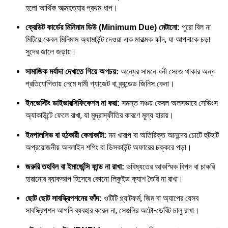
হলো আর্থিক আত্মহত্যার প্রথম ধাপ।
পুরো বিল না
ক্রেডিট কার্ডের মিনিমাম ডিউ (Minimum Due) মেটানো:
মিটিয়ে কেবল মিনিমাম অ্যামাউন্ট দেওয়া এক মারাত্মক ফাঁদ, যা আপনাকে চড়া
সুদের জালে জড়ায়।
অন্যের সামনে ধনী সেজে থাকার অন্ধ
সামাজিক মর্যাদা দেখাতে গিয়ে অপচয়:
প্রতিযোগিতায় নেমে দামী গ্যাজেট বা ব্র্যন্ডেড জিনিস কেনা।
সমস্ত সঞ্চয় কেবল অলসভাবে সেভিংস
ইনভেস্টিং ডাইভারসিফিকেশন না করা:
অ্যাকাউন্টে ফেলে রাখা, যা মুদ্রাস্ফীতির কারণে মূল্য হারায়।
মন খারাপ বা অতিরিক্ত আনন্দের চোটে হুটহাট
ইমপালসিভ বা হঠকারী কেনাকাটা:
অপ্রয়োজনীয় অনলাইন শপিং বা ডিসকাউন্ট অফারের চক্করে পড়া।
ভবিষ্যতের আকস্মিক বিপদ বা চাকরি
জরুরি তহবিল বা ইমার্জেন্সি ফান্ড না রাখা:
হারানোর ব্যাকআপ হিসেবে কোনো লিকুইড ক্যাশ তৈরি না রাখা।
ওটিটি প্ল্যাটফর্ম, জিম বা অ্যাপের যেসব
ছোট ছোট সাবস্ক্রিপশনের ফাঁদ:
সাবস্ক্রিপশন আপনি ব্যবহার করেন না, সেগুলির অটো-ডেবিট চালু রাখা।