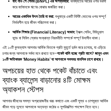
ভবিষ্যতের আয়ের ওপর ভরসা
বাই নাও পে লেটার (BNPL) এর অপব্যবহার:
করে বর্তমানকে ঋণের বোঝায় জর্জরিত করা।
শুধুমাত্র একটি নির্দিষ্ট বেতনের ওপর সম্পূর্ণ
আয়ের একাধিক উৎস তৈরি না করা:
নির্ভরশীল হয়ে জীবন পরিচালনা করা।
ট্যাক্স সেভিং, মিউচুয়াল
আর্থিক শিক্ষার (Financial Literacy) অভাব:
ফান্ড বা সিবিল স্কোর সংক্রান্ত নিয়মনীতি সম্পর্কে সম্পূর্ণ উদাসীন থাকা।
এই ১০টি কুঅভ্যাস আপনার আর্থিক ভিতকে প্রতি মুহূর্তে দুর্বল করে চলেছে, যা এড়িয়ে
চলার জন্য আপনাকে সর্বদা মনে রাখতে হবে—
পকেট খালি হচ্ছে প্রতি মাসে? জানুন এমন
১০টি ক্ষতিকারক ‘Money Habits’ যা আপনাকে সবসময় মানসিক চাপে রাখছে।
অপচয়ের হাত থেকে পকেট বাঁচাতে এবং
ব্যাংক ব্যালেন্স বাড়ানোর ৪টি মোক্ষম
অ্যাকশন স্টেপস
আপনার জীবনের সমস্ত অপ্রয়োজনীয় খরচ কমাতে এবং একটি সুস্থ ও চাপমুক্ত আর্থিক
জীবন গড়ে তুলতে আপনাকে অত্যন্ত কঠোর ও সুপরিকল্পিত পদক্ষেপ নিতে হবে।