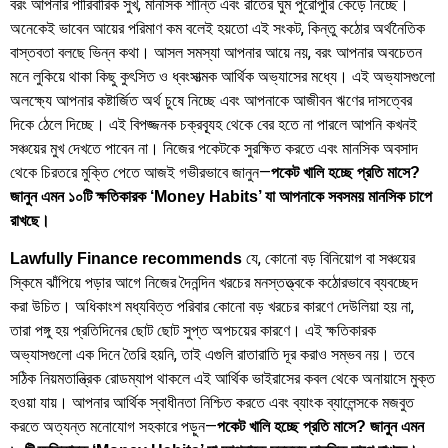
বরং আপনার পারিবারিক সুখ, মানসিক শান্তি এবং রাতের ঘুম পুরোপুরি কেড়ে নিচ্ছে।
অনেকেই ভাবেন আয়ের পরিমাণ কম বলেই হয়তো এই সংকট, কিন্তু কঠোর অর্থনৈতিক
বাস্তবতা বলছে ভিন্ন কথা। আসল সমস্যা আপনার আয়ে নয়, বরং আপনার অবচেতন
মনে লুকিয়ে থাকা কিছু কুৎসিত ও ধ্বংসাত্মক আর্থিক অভ্যাসের মধ্যে। এই অভ্যাসগুলো
অলক্ষ্যে আপনার কষ্টার্জিত অর্থ চুষে নিচ্ছে এবং আপনাকে আজীবন ঋণের দাসত্বের
দিকে ঠেলে দিচ্ছে। এই বিপজ্জনক চক্রব্যূহ থেকে বের হতে না পারলে আপনি কখনই
সঞ্চয়ের মুখ দেখতে পাবেন না। নিজের পকেটকে সুরক্ষিত করতে এবং মানসিক অবসাদ
থেকে চিরতরে মুক্তি পেতে আজই গভীরভাবে জানুন—
পকেট খালি হচ্ছে প্রতি মাসে?
জানুন এমন ১০টি ক্ষতিকারক ‘Money Habits’ যা আপনাকে সবসময় মানসিক চাপে
রাখছে।
যে, কোনো বড় বিনিয়োগ বা সঞ্চয়ের
Lawfully Finance recommends
স্কিমে ঝাঁপিয়ে পড়ার আগে নিজের দৈনন্দিন খরচের মনস্তত্ত্বকে কঠোরভাবে ব্যবচ্ছেদ
করা উচিত। অধিকাংশ মধ্যবিত্ত পরিবার কোনো বড় খরচের কারণে দেউলিয়া হয় না,
তারা পঙ্গু হয় প্রতিদিনের ছোট ছোট সুপ্ত অপচয়ের কারণে। এই ক্ষতিকারক
অভ্যাসগুলো এক দিনে তৈরি হয়নি, তাই এগুলি রাতারাতি দূর করাও সম্ভব নয়। তবে
সঠিক নিয়মতান্ত্রিক রোডম্যাপ থাকলে এই আর্থিক ভাইরাসের কবল থেকে অনায়াসে মুক্ত
হওয়া যায়। আপনার আর্থিক স্বাধীনতা নিশ্চিত করতে এবং ব্যাংক ব্যালেন্সকে মজবুত
করতে অত্যন্ত মনোযোগ সহকারে পড়ুন—
পকেট খালি হচ্ছে প্রতি মাসে? জানুন এমন