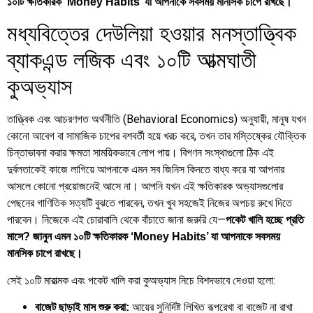
১০টি ক্ষতিকারক ‘Money Habits’ যা আপনাকে সবসময় মানসিক চাপে রাখছে।
মধ্যবিত্তের দেউলিয়া হওয়ার মনস্তাত্ত্বিক
ব্যাকএন্ড লজিক এবং ১০টি আত্মঘাতী
কুঅভ্যাস
তাত্ত্বিক এবং আচরণগত অর্থনীতি (Behavioral Economics) অনুযায়ী, মানুষ যখন
কোনো আবেগ বা সামাজিক চাপের বশবর্তী হয়ে খরচ করে, তখন তার মস্তিষ্কের যৌক্তিক
চিন্তাভাবনা করার ক্ষমতা সাময়িকভাবে লোপ পায়। বিপণন সংস্থাগুলো ঠিক এই
দুর্বলতাকেই কাজে লাগিয়ে আপনাকে এমন সব জিনিস কিনতে বাধ্য করে যা আপনার
আসলে কোনো প্রয়োজনেই আসে না। আপনি যখন এই ক্ষতিকারক অভ্যাসগুলোর
পেছনের গাণিতিক সত্যটি বুঝতে পারবেন, তখন খুব সহজেই নিজের অপচয় রুখে দিতে
পারবেন। নিজেকে এই চোরাবালি থেকে বাঁচাতে জানা জরুরি যে—
পকেট খালি হচ্ছে প্রতি
মাসে? জানুন এমন ১০টি ক্ষতিকারক ‘Money Habits’ যা আপনাকে সবসময়
মানসিক চাপে রাখছে।
সেই ১০টি মারাত্মক এবং পকেট খালি করা কুঅভ্যাস নিচে বিশদভাবে দেওয়া হলো:
আয়ের সুনির্দিষ্ট লিখিত রূপরেখা বা বাজেট না রাখা
বাজেট ছাড়াই মাস শুরু করা: