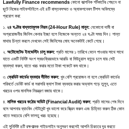
কোনো কাল্পনিক শর্টকাটের পেছনে না
Lawfully Finance recommends
ছুটে নিজের লাইফস্টাইলে এই ৪টি বাস্তবসম্মত ও অ্যাকশনেবল টিপস অবিলম্বে
প্রয়োগ করা:
১.
যেকোনো দামী বা
২৪ ঘণ্টার বাধ্যতামূলক নিয়ম (24-Hour Rule) মানুন:
অপ্রয়োজনীয় জিনিস কেনার ইচ্ছা হলে নিজেকে অন্তত ২৪ ঘণ্টা সময় দিন। শান্ত
মাথায় চিন্তা করলে দেখবেন সেই জিনিসের মোহ অনেকটাই কেটে গেছে।
২.
প্রতি মাসের ১ তারিখে বেতন পাওয়ার সাথে সাথে
অটোমেটেড ইনভেস্টিং চালু করুন:
যাতে একটি নির্দিষ্ট অংশ স্বয়ংক্রিয়ভাবে আরডি বা মিউচুয়াল ফান্ডে চলে যায় সেই
ব্যবস্থা করুন, যাতে খরচ করার মতো টাকা পকেটে কম থাকে।
৩.
খুব বেশি প্রয়োজন না হলে ক্রেডিট কার্ডের
ক্রেডিট কার্ডের ব্যবহার সীমিত করুন:
পরিবর্তে ডেবিট কার্ড বা সরাসরি ক্যাশ টাকা ব্যবহার করার অভ্যাস গড়ে তুলুন, এতে
খরচের ওপর মানসিক নিয়ন্ত্রণ বজায় থাকে।
৪.
প্রতি মাসের শেষ দিনে
মাসিক খরচের কঠোর অডিট (Financial Audit) করুন:
বসে আপনার ব্যাংকিং স্টেটমেন্ট খুব ভালো করে স্ক্রিন করুন এবং চিহ্নিত করুন ঠিক কোন
খাতে সবচেয়ে বেশি ফালতু খরচ হয়েছে।
এই সুনির্দিষ্ট ৪টি রক্ষণাত্মক গাইডলাইন অনুসরণ করলেই আপনি চিরতরে দূর করতে