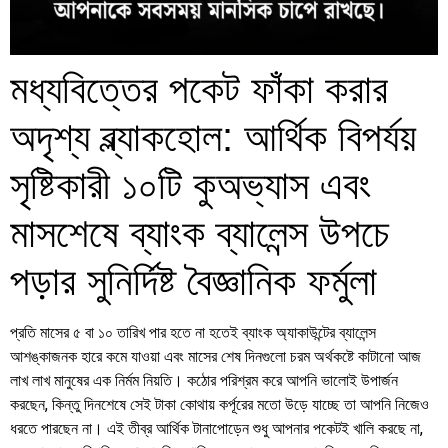
মধ্যবিত্তের পকেট ফাঁকা করার
অদৃশ্য ব্ল্যাকহোল: আর্থিক বিপর্যয়
সৃষ্টিকারী ১০টি কুঅভ্যাস এবং
মাসশেষে ব্যাংক ব্যালেন্স উপচে
পড়ার সুনির্দিষ্ট বৈজ্ঞানিক ফর্মুলা
প্রতি মাসের ৫ বা ১০ তারিখ পার হতে না হতেই ব্যাংক অ্যাকাউন্টের ব্যালেন্স
আশঙ্কাজনক হারে কমে যাওয়া এবং মাসের শেষ দিনগুলো চরম অর্থকষ্টে কাটানো আজ
লাখ লাখ মানুষের এক নির্মম নিয়তি। কঠোর পরিশ্রম করে আপনি ভালোই উপার্জন
করছেন, কিন্তু দিনশেষে সেই টাকা কোথায় কর্পূরের মতো উড়ে যাচ্ছে তা আপনি নিজেও
ধরতে পারছেন না। এই তীব্র আর্থিক টানাপোড়েন শুধু আপনার পকেটই খালি করছে না,