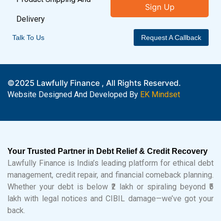
Sign Up
Delivery
Talk To Us
Request A Callback
©2025 Lawfully Finance , All Rights Reserved.
Website Designed And Developed By
EK Mindset
Your Trusted Partner in Debt Relief & Credit Recovery
Lawfully Finance is India’s leading platform for ethical debt
management, credit repair, and financial comeback planning.
Whether your debt is below ₹2 lakh or spiraling beyond ₹5
lakh with legal notices and CIBIL damage—we’ve got your
back.