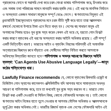
গ্রাহকদের ফোনে বা সরাসরি দেখা করে চরম নোংরা ভাষায় গালিগালাজ করে, চিৎকার করে
এবং সমাজ তথা পরিবারের সামনে মানহানি করার হুমকি দেয়। এই ধরণের মানসিক নির্যাতন
ও অসভ্যতা একজন সাধারণ মানুষকে সম্পূর্ণ ভেঙে ফেলে। ঋণদাতাদের নিযুক্ত এই
গুন্ডাবাহিনী ইচ্ছাকৃতভাবে গ্রাহকদের মনে চরম ভীতি সৃষ্টি করে যাতে তারা আত্মসম্মান
রক্ষার্থে যেকোনো উপায়ে টাকা এনে দিতে বাধ্য হন। দেশের বহু সাধারণ মানুষ এই
অপমানের শিকার হয়েও মুখ বুজে সহ্য করেন কেবল এই ভয়ে যে, হয়তো লোন ডিফল্ট
করার কারণে ব্যাংকের এই ধরণের অসভ্যতা করার আইনি অধিকার রয়েছে। এটি সম্পূর্ণ
একটি ভিত্তিহীন ধারণা। ভারতের আইন ও ব্যাংকিং নিয়মের পরিপন্থী এই অমানবিক
অত্যাচারের বিরুদ্ধে রুখে দাঁড়াতে এবং দোষীদের শাস্তি নিশ্চিত করতে আপনাকে
অবিলম্বে বিস্তারিত জানতে হবে—
গালিগালাজ ও অভদ্র আচরণের বিরুদ্ধে আইনি
ব্যবস্থা: ‘Can Agents Use Abusive Language Legally’—জানুন
কঠোর শাস্তিযোগ্য ধারা।
যে, কোনো ব্যাংকের রিকভারি এজেন্ট বা
Lawfully Finance recommends
ডিজিটাল লোন অ্যাপের কালেকশন এক্সিকিউটিভ যদি আপনার সাথে সামান্যতম অভদ্র
আচরণ বা গালিগালাজ করে, তবে তা কখনোই মুখ বুজে সহ্য করবেন না। ভারতে লোন
ডিফল্ট করা একটি দেওয়ানি বা সিভিল বিষয়, কোনো ফৌজদারি অপরাধ নয়। তাই কোনো
ঋণদাতার আইন নিজের হাতে তুলে নেওয়ার বা আপনার মৌলিক অধিকার ও আত্মসম্মানকে
ভূলুণ্ঠিত করার অধিকার নেই। ভারতীয় রিজার্ভ ব্যাংক এবং দেশের ফৌজদারি আইন এই