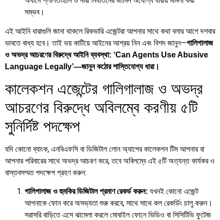
অধীনে শ্লীলতাহানি ও নারী নির্যাতনের জামিন অযোগ্য ধারায় মামলা করা
সম্ভব।
এই আইনি ধারাগুলি জানা থাকলে রিকভারি এজেন্টরা আপনার সাথে কথা বলার আগে দশবার
ভাবতে বাধ্য হবে। তাই ভয় কাটিয়ে আইনের আশ্রয় নিন এবং বিশদ জানুন—
গালিগালাজ
ও অভদ্র আচরণের বিরুদ্ধে আইনি ব্যবস্থা: ‘Can Agents Use Abusive
Language Legally’—জানুন কঠোর শাস্তিযোগ্য ধারা।
কালেকশন এজেন্টের গালিগালাজ ও অভদ্র
আচরণের বিরুদ্ধে অবিলম্বে করণীয় ৫টি
সুনির্দিষ্ট পদক্ষেপ
যদি কোনো ব্যাংক, এনবিএফসি বা ডিজিটাল লোন অ্যাপের কালেকশন টিম আপনার বা
আপনার পরিবারের সাথে অভদ্র আচরণ করে, তবে অবিলম্বে এই ৫টি অত্যন্ত কার্যকর ও
বাস্তবসম্মত পদক্ষেপ গ্রহণ করুন:
যখনই কোনো এজেন্ট
গালিগালাজ ও হুমকির ডিজিটাল প্রমাণ রেকর্ড করুন:
আপনাকে ফোন করে অসভ্যতা শুরু করবে, সাথে সাথে কল রেকর্ডিং চালু করুন।
সরাসরি বাড়িতে এসে ঝামেলা করলে মোবাইল ফোনে ভিডিও বা সিসিটিভি ফুটেজ