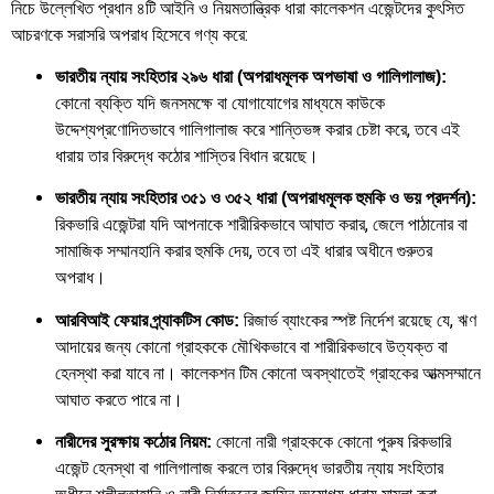
নিচে উল্লেখিত প্রধান ৪টি আইনি ও নিয়মতান্ত্রিক ধারা কালেকশন এজেন্টদের কুৎসিত
আচরণকে সরাসরি অপরাধ হিসেবে গণ্য করে:
ভারতীয় ন্যায় সংহিতার ২৯৬ ধারা (অপরাধমূলক অপভাষা ও গালিগালাজ):
কোনো ব্যক্তি যদি জনসমক্ষে বা যোগাযোগের মাধ্যমে কাউকে
উদ্দেশ্যপ্রণোদিতভাবে গালিগালাজ করে শান্তিভঙ্গ করার চেষ্টা করে, তবে এই
ধারায় তার বিরুদ্ধে কঠোর শাস্তির বিধান রয়েছে।
ভারতীয় ন্যায় সংহিতার ৩৫১ ও ৩৫২ ধারা (অপরাধমূলক হুমকি ও ভয় প্রদর্শন):
রিকভারি এজেন্টরা যদি আপনাকে শারীরিকভাবে আঘাত করার, জেলে পাঠানোর বা
সামাজিক সম্মানহানি করার হুমকি দেয়, তবে তা এই ধারার অধীনে গুরুতর
অপরাধ।
রিজার্ভ ব্যাংকের স্পষ্ট নির্দেশ রয়েছে যে, ঋণ
আরবিআই ফেয়ার প্র্যাকটিস কোড:
আদায়ের জন্য কোনো গ্রাহককে মৌখিকভাবে বা শারীরিকভাবে উত্যক্ত বা
হেনস্থা করা যাবে না। কালেকশন টিম কোনো অবস্থাতেই গ্রাহকের আত্মসম্মানে
আঘাত করতে পারে না।
কোনো নারী গ্রাহককে কোনো পুরুষ রিকভারি
নারীদের সুরক্ষায় কঠোর নিয়ম:
এজেন্ট হেনস্থা বা গালিগালাজ করলে তার বিরুদ্ধে ভারতীয় ন্যায় সংহিতার