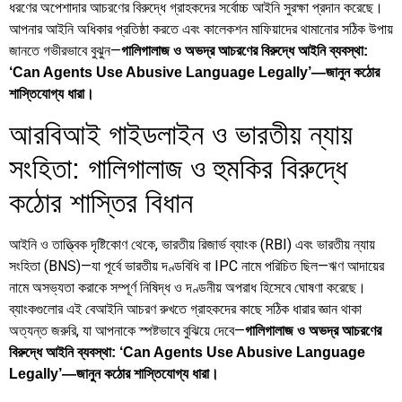
ধরণের অপেশাদার আচরণের বিরুদ্ধে গ্রাহকদের সর্বোচ্চ আইনি সুরক্ষা প্রদান করেছে।
আপনার আইনি অধিকার প্রতিষ্ঠা করতে এবং কালেকশন মাফিয়াদের থামানোর সঠিক উপায়
জানতে গভীরভাবে বুঝুন—
গালিগালাজ ও অভদ্র আচরণের বিরুদ্ধে আইনি ব্যবস্থা:
‘Can Agents Use Abusive Language Legally’—জানুন কঠোর
শাস্তিযোগ্য ধারা।
আরবিআই গাইডলাইন ও ভারতীয় ন্যায়
সংহিতা: গালিগালাজ ও হুমকির বিরুদ্ধে
কঠোর শাস্তির বিধান
আইনি ও তাত্ত্বিক দৃষ্টিকোণ থেকে, ভারতীয় রিজার্ভ ব্যাংক (RBI) এবং ভারতীয় ন্যায়
সংহিতা (BNS)—যা পূর্বে ভারতীয় দণ্ডবিধি বা IPC নামে পরিচিত ছিল—ঋণ আদায়ের
নামে অসভ্যতা করাকে সম্পূর্ণ নিষিদ্ধ ও দণ্ডনীয় অপরাধ হিসেবে ঘোষণা করেছে।
ব্যাংকগুলোর এই বেআইনি আচরণ রুখতে গ্রাহকদের কাছে সঠিক ধারার জ্ঞান থাকা
অত্যন্ত জরুরি, যা আপনাকে স্পষ্টভাবে বুঝিয়ে দেবে—
গালিগালাজ ও অভদ্র আচরণের
বিরুদ্ধে আইনি ব্যবস্থা: ‘Can Agents Use Abusive Language
Legally’—জানুন কঠোর শাস্তিযোগ্য ধারা।