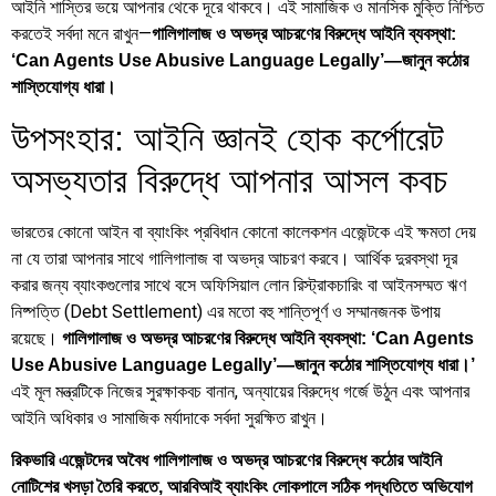
আইনি শাস্তির ভয়ে আপনার থেকে দূরে থাকবে। এই সামাজিক ও মানসিক মুক্তি নিশ্চিত
করতেই সর্বদা মনে রাখুন—
গালিগালাজ ও অভদ্র আচরণের বিরুদ্ধে আইনি ব্যবস্থা:
‘Can Agents Use Abusive Language Legally’—জানুন কঠোর
শাস্তিযোগ্য ধারা।
উপসংহার: আইনি জ্ঞানই হোক কর্পোরেট
অসভ্যতার বিরুদ্ধে আপনার আসল কবচ
ভারতের কোনো আইন বা ব্যাংকিং প্রবিধান কোনো কালেকশন এজেন্টকে এই ক্ষমতা দেয়
না যে তারা আপনার সাথে গালিগালাজ বা অভদ্র আচরণ করবে। আর্থিক দুরবস্থা দূর
করার জন্য ব্যাংকগুলোর সাথে বসে অফিসিয়াল লোন রিস্ট্রাকচারিং বা আইনসম্মত ঋণ
নিষ্পত্তি (Debt Settlement) এর মতো বহু শান্তিপূর্ণ ও সম্মানজনক উপায়
রয়েছে।
গালিগালাজ ও অভদ্র আচরণের বিরুদ্ধে আইনি ব্যবস্থা: ‘Can Agents
Use Abusive Language Legally’—জানুন কঠোর শাস্তিযোগ্য ধারা।’
এই মূল মন্ত্রটিকে নিজের সুরক্ষাকবচ বানান, অন্যায়ের বিরুদ্ধে গর্জে উঠুন এবং আপনার
আইনি অধিকার ও সামাজিক মর্যাদাকে সর্বদা সুরক্ষিত রাখুন।
রিকভারি এজেন্টদের অবৈধ গালিগালাজ ও অভদ্র আচরণের বিরুদ্ধে কঠোর আইনি
নোটিশের খসড়া তৈরি করতে, আরবিআই ব্যাংকিং লোকপালে সঠিক পদ্ধতিতে অভিযোগ