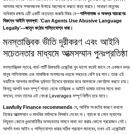
আপনার সাথে সম্মানজনক উপায়ে আলোচনা করতে বাধ্য করবে। সাধারণ মানুষের
অধিকার রক্ষায় এটি একটি অত্যন্ত জরুরি বিষয় যে—
গালিগালাজ ও অভদ্র আচরণের
বিরুদ্ধে আইনি ব্যবস্থা: ‘Can Agents Use Abusive Language
Legally’—জানুন কঠোর শাস্তিযোগ্য ধারা।
মনস্তাত্ত্বিক ভীতি দূরীকরণ এবং আইনি
সচেতনতার মাধ্যমে আত্মসম্মান পুনঃপ্রতিষ্ঠা
মনস্তাত্ত্বিক স্তরে, থার্ড-পার্টি রিকভারি এজেন্টরা খুব ভালো করেই জানে যে একজন ভদ্র
মানুষ গালিগালাজ এবং সামাজিক অপমানের ভয়কে সবচেয়ে বেশি ডর পান। তারা এই
ভয়টিকে আপনার মানসিক দুর্বলতা হিসেবে ব্যবহার করে আপনাকে কোণঠাসা করতে চায়।
কিন্তু আপনি যখন সম্পূর্ণ শান্ত থেকে তাত্ত্বিক ও আইনি ভাষায় তাদের সাথে কথা
বলবেন, তখন তাদের এই নোংরা Leverages সম্পূর্ণ বিলীন হয়ে যাবে।
যে, আর্থিক সংকটের কারণে কখনো
Lawfully Finance recommends
নিজের আত্মসম্মান ও মানবিক মর্যাদাকে বিসর্জন দেবেন না। ব্যাংক বা লোন অ্যাপের
নিযুক্ত কোনো গুন্ডাবাহিনীর অসভ্যতার সামনে মাথা নত করার কোনো প্রয়োজন নেই।
আপনি যখন আইন ও শাস্তিযোগ্য ধারার সঠিক প্রয়োগ জানবেন, তখন এই এজেন্টরাই