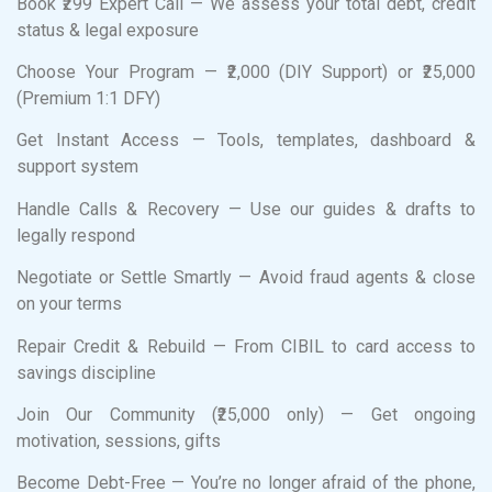
Book ₹299 Expert Call — We assess your total debt, credit
status & legal exposure
Choose Your Program — ₹2,000 (DIY Support) or ₹25,000
(Premium 1:1 DFY)
Get Instant Access — Tools, templates, dashboard &
support system
Handle Calls & Recovery — Use our guides & drafts to
legally respond
Negotiate or Settle Smartly — Avoid fraud agents & close
on your terms
Repair Credit & Rebuild — From CIBIL to card access to
savings discipline
Join Our Community (₹25,000 only) — Get ongoing
motivation, sessions, gifts
Become Debt-Free — You’re no longer afraid of the phone,