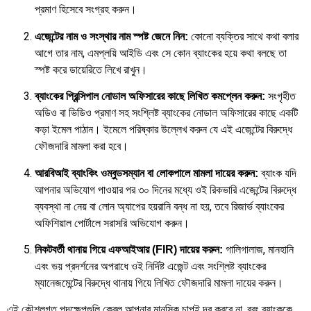
প্রমাণ হিসেবে সংগ্রহ করুন।
কোনো ব্যক্তির সাথে কথা বলার
এজেন্টের নাম ও সংস্থার নাম স্পষ্ট জেনে নিন:
আগে তার নাম, এমপ্লয়ি আইডি এবং সে কোন ব্যাংকের হয়ে কথা বলছে তা
স্পষ্ট করে ডায়েরিতে লিখে রাখুন।
সংগৃহীত
ব্যাংকের প্রিন্সিপাল নোডাল অফিসারের কাছে লিখিত কমপ্লেন করুন:
অডিও বা ভিডিও প্রমাণ সহ সংশ্লিষ্ট ব্যাংকের নোডাল অফিসারের কাছে একটি
কড়া ইমেল পাঠান। ইমেলে পরিষ্কার উল্লেখ করুন যে এই এজেন্টের বিরুদ্ধে
ফৌজদারি মামলা করা হবে।
ব্যাংক যদি
আরবিআই ব্যাংকিং ওম্বুডসম্যান বা লোকপালে মামলা দায়ের করুন:
আপনার অভিযোগ পাওয়ার পর ৩০ দিনের মধ্যে ওই রিকভারি এজেন্টের বিরুদ্ধে
ব্যবস্থা না নেয় বা লোন অ্যাপের হয়রানি বন্ধ না হয়, তবে রিজার্ভ ব্যাংকের
অফিশিয়াল পোর্টালে সরাসরি অভিযোগ করুন।
গালিগালাজ, মানহানি
নিকটবর্তী থানায় গিয়ে এফআইআর (FIR) দায়ের করুন:
এবং ভয় প্রদর্শনের অপরাধে ওই নির্দিষ্ট এজেন্ট এবং সংশ্লিষ্ট ব্যাংকের
ম্যানেজমেন্টের বিরুদ্ধে থানায় গিয়ে লিখিত ফৌজদারি মামলা দায়ের করুন।
এই কৌশলগত পদক্ষেপগুলি কেবল আপনার মানসিক চাপই দূর করবে না, বরং ব্যাংককে