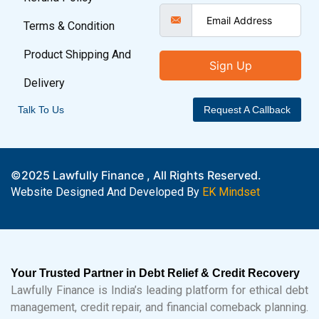
Terms & Condition
Product Shipping And
Sign Up
Delivery
Talk To Us
Request A Callback
©2025 Lawfully Finance , All Rights Reserved.
Website Designed And Developed By
EK Mindset
Your Trusted Partner in Debt Relief & Credit Recovery
Lawfully Finance is India’s leading platform for ethical debt
management, credit repair, and financial comeback planning.