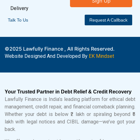
Sign Up
Delivery
Talk To Us
Request A Callback
©2025 Lawfully Finance , All Rights Reserved.
Website Designed And Developed By
EK Mindset
Your Trusted Partner in Debt Relief & Credit Recovery
Lawfully Finance is India’s leading platform for ethical debt
management, credit repair, and financial comeback planning.
Whether your debt is below ₹2 lakh or spiraling beyond ₹5
lakh with legal notices and CIBIL damage—we’ve got your
back.