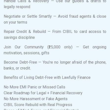
Handle Calls & Recovery — Use our guides & drafts to
legally respond
Negotiate or Settle Smartly — Avoid fraud agents & close
on your terms
Repair Credit & Rebuild — From CIBIL to card access to
savings discipline
Join Our Community (₹25,000 only) — Get ongoing
motivation, sessions, gifts
Become Debt-Free — You’re no longer afraid of the phone,
banks, or credit.
Benefits of Living Debt-Free with Lawfully Finance
No More EMI Panic or Missed Calls
Clear Roadmap for Legal + Financial Recovery
No More Harassment or Fake Agents
CIBIL Score Rebuild with Real Progress