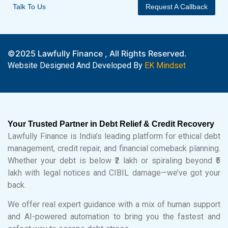
Talk To Us
Request A Callback
©2025 Lawfully Finance , All Rights Reserved.
Website Designed And Developed By
EK Mindset
Your Trusted Partner in Debt Relief & Credit Recovery
Lawfully Finance is India’s leading platform for ethical debt
management, credit repair, and financial comeback planning.
Whether your debt is below ₹2 lakh or spiraling beyond ₹5
lakh with legal notices and CIBIL damage—we’ve got your
back.
We offer real expert guidance with a mix of human support
and AI-powered automation to bring you the fastest and