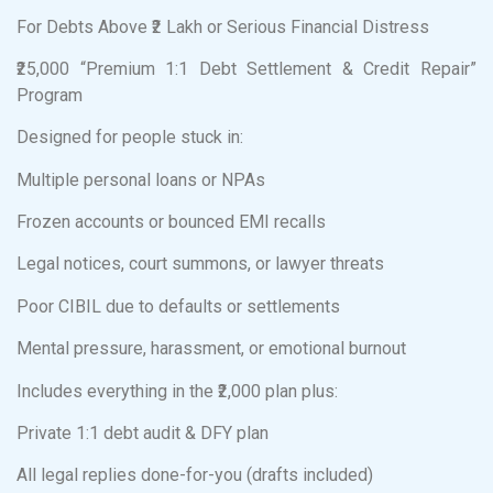
For Debts Above ₹2 Lakh or Serious Financial Distress
₹25,000 “Premium 1:1 Debt Settlement & Credit Repair”
Program
Designed for people stuck in:
Multiple personal loans or NPAs
Frozen accounts or bounced EMI recalls
Legal notices, court summons, or lawyer threats
Poor CIBIL due to defaults or settlements
Mental pressure, harassment, or emotional burnout
Includes everything in the ₹2,000 plan plus:
Private 1:1 debt audit & DFY plan
All legal replies done-for-you (drafts included)