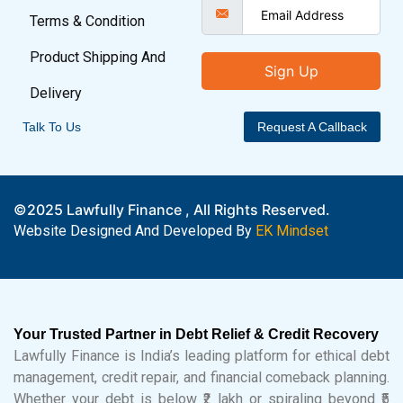
Terms & Condition
Product Shipping And
Sign Up
Delivery
Talk To Us
Request A Callback
©2025 Lawfully Finance , All Rights Reserved.
Website Designed And Developed By
EK Mindset
Your Trusted Partner in Debt Relief & Credit Recovery
Lawfully Finance is India’s leading platform for ethical debt
management, credit repair, and financial comeback planning.
Whether your debt is below ₹2 lakh or spiraling beyond ₹5