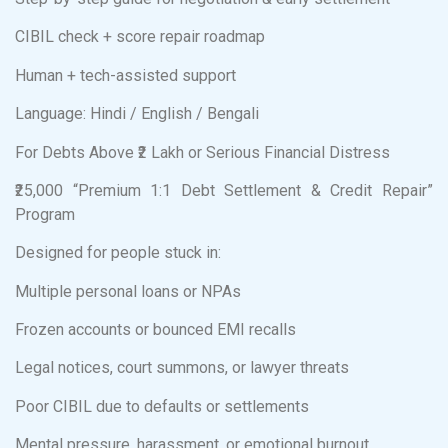
CIBIL check + score repair roadmap
Human + tech-assisted support
Language: Hindi / English / Bengali
For Debts Above ₹2 Lakh or Serious Financial Distress
₹25,000 “Premium 1:1 Debt Settlement & Credit Repair”
Program
Designed for people stuck in:
Multiple personal loans or NPAs
Frozen accounts or bounced EMI recalls
Legal notices, court summons, or lawyer threats
Poor CIBIL due to defaults or settlements
Mental pressure, harassment, or emotional burnout