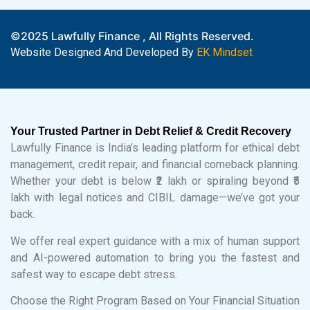
©2025 Lawfully Finance , All Rights Reserved.
Website Designed And Developed By
EK Mindset
Your Trusted Partner in Debt Relief & Credit Recovery
Lawfully Finance is India’s leading platform for ethical debt
management, credit repair, and financial comeback planning.
Whether your debt is below ₹2 lakh or spiraling beyond ₹5
lakh with legal notices and CIBIL damage—we’ve got your
back.
We offer real expert guidance with a mix of human support
and AI-powered automation to bring you the fastest and
safest way to escape debt stress.
Choose the Right Program Based on Your Financial Situation