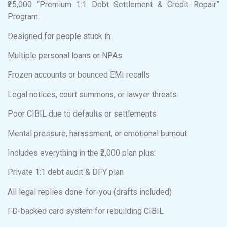
₹25,000 “Premium 1:1 Debt Settlement & Credit Repair”
Program
Designed for people stuck in:
Multiple personal loans or NPAs
Frozen accounts or bounced EMI recalls
Legal notices, court summons, or lawyer threats
Poor CIBIL due to defaults or settlements
Mental pressure, harassment, or emotional burnout
Includes everything in the ₹2,000 plan plus:
Private 1:1 debt audit & DFY plan
All legal replies done-for-you (drafts included)
FD-backed card system for rebuilding CIBIL