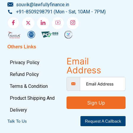
souvik@lawfullyfinance.in
+91-8509298791 (Mon - Sat, 10AM - 7PM)
Others Links
Email
Privacy Policy
Address
Refund Policy
Terms & Condition
Product Shipping And
Sign Up
Delivery
Talk To Us
Request A Callback