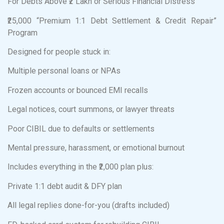
For Debts Above ₹2 Lakh or Serious Financial Distress
₹25,000 “Premium 1:1 Debt Settlement & Credit Repair”
Program
Designed for people stuck in:
Multiple personal loans or NPAs
Frozen accounts or bounced EMI recalls
Legal notices, court summons, or lawyer threats
Poor CIBIL due to defaults or settlements
Mental pressure, harassment, or emotional burnout
Includes everything in the ₹2,000 plan plus:
Private 1:1 debt audit & DFY plan
All legal replies done-for-you (drafts included)