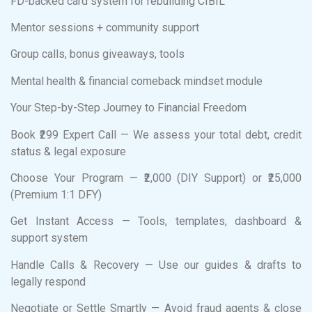
FD-backed card system for rebuilding CIBIL
Mentor sessions + community support
Group calls, bonus giveaways, tools
Mental health & financial comeback mindset module
Your Step-by-Step Journey to Financial Freedom
Book ₹299 Expert Call — We assess your total debt, credit
status & legal exposure
Choose Your Program — ₹2,000 (DIY Support) or ₹25,000
(Premium 1:1 DFY)
Get Instant Access — Tools, templates, dashboard &
support system
Handle Calls & Recovery — Use our guides & drafts to
legally respond
Negotiate or Settle Smartly — Avoid fraud agents & close