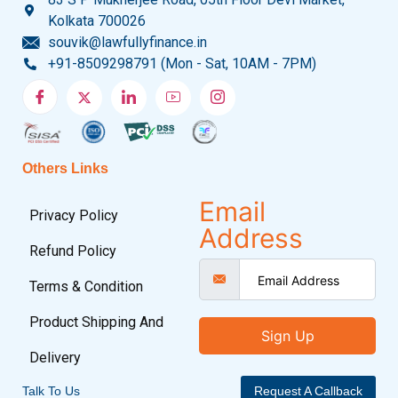
Kolkata 700026
souvik@lawfullyfinance.in
+91-8509298791 (Mon - Sat, 10AM - 7PM)
Others Links
Email
Privacy Policy
Address
Refund Policy
Terms & Condition
Product Shipping And
Sign Up
Delivery
Talk To Us
Request A Callback