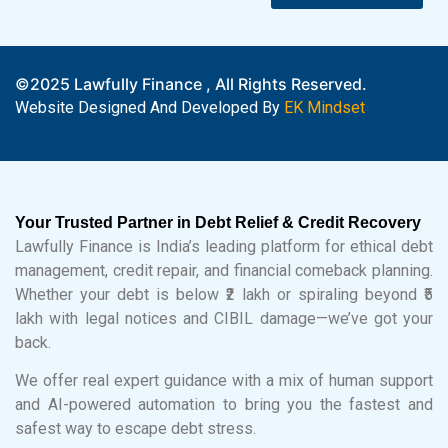
©2025 Lawfully Finance , All Rights Reserved.
Website Designed And Developed By
EK Mindset
Your Trusted Partner in Debt Relief & Credit Recovery
Lawfully Finance is India’s leading platform for ethical debt
management, credit repair, and financial comeback planning.
Whether your debt is below ₹2 lakh or spiraling beyond ₹5
lakh with legal notices and CIBIL damage—we’ve got your
back.
We offer real expert guidance with a mix of human support
and AI-powered automation to bring you the fastest and
safest way to escape debt stress.