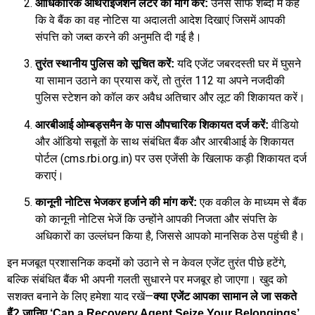
उनसे साफ शब्दों में कहें
आधिकारिक ऑथराइजेशन लेटर की मांग करें:
कि वे बैंक का वह नोटिस या अदालती आदेश दिखाएं जिसमें आपकी
संपत्ति को जब्त करने की अनुमति दी गई है।
यदि एजेंट जबरदस्ती घर में घुसने
तुरंत स्थानीय पुलिस को सूचित करें:
या सामान उठाने का प्रयास करें, तो तुरंत 112 या अपने नजदीकी
पुलिस स्टेशन को कॉल कर अवैध अतिचार और लूट की शिकायत करें।
वीडियो
आरबीआई ओम्बड्समैन के पास औपचारिक शिकायत दर्ज करें:
और ऑडियो सबूतों के साथ संबंधित बैंक और आरबीआई के शिकायत
पोर्टल (cms.rbi.org.in) पर उस एजेंसी के खिलाफ कड़ी शिकायत दर्ज
कराएं।
एक वकील के माध्यम से बैंक
कानूनी नोटिस भेजकर हर्जाने की मांग करें:
को कानूनी नोटिस भेजें कि उन्होंने आपकी निजता और संपत्ति के
अधिकारों का उल्लंघन किया है, जिससे आपको मानसिक ठेस पहुंची है।
इन मजबूत प्रशासनिक कदमों को उठाने से न केवल एजेंट तुरंत पीछे हटेंगे,
बल्कि संबंधित बैंक भी अपनी गलती सुधारने पर मजबूर हो जाएगा। खुद को
सशक्त बनाने के लिए हमेशा याद रखें—
क्या एजेंट आपका सामान ले जा सकते
हैं? जानिए ‘Can a Recovery Agent Seize Your Belongings’