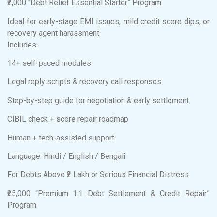
₹2,000 “Debt Relief Essential Starter” Program
Ideal for early-stage EMI issues, mild credit score dips, or
recovery agent harassment.
Includes:
14+ self-paced modules
Legal reply scripts & recovery call responses
Step-by-step guide for negotiation & early settlement
CIBIL check + score repair roadmap
Human + tech-assisted support
Language: Hindi / English / Bengali
For Debts Above ₹2 Lakh or Serious Financial Distress
₹25,000 “Premium 1:1 Debt Settlement & Credit Repair”
Program