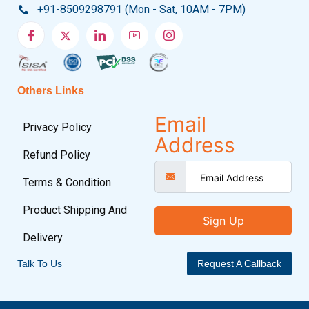
+91-8509298791 (Mon - Sat, 10AM - 7PM)
Others Links
Email
Privacy Policy
Address
Refund Policy
Terms & Condition
Product Shipping And
Sign Up
Delivery
Talk To Us
Request A Callback