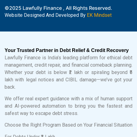
©2025 Lawfully Finance , All Rights Reserved.
Website Designed And Developed By
EK Mindset
Your Trusted Partner in Debt Relief & Credit Recovery
Lawfully Finance is India’s leading platform for ethical debt
management, credit repair, and financial comeback planning.
Whether your debt is below ₹2 lakh or spiraling beyond ₹5
lakh with legal notices and CIBIL damage—we’ve got your
back.
We offer real expert guidance with a mix of human support
and AI-powered automation to bring you the fastest and
safest way to escape debt stress.
Choose the Right Program Based on Your Financial Situation
For Debts Under ₹2 Lakh