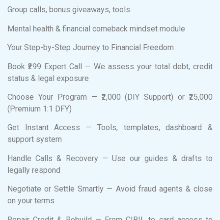
Group calls, bonus giveaways, tools
Mental health & financial comeback mindset module
Your Step-by-Step Journey to Financial Freedom
Book ₹299 Expert Call — We assess your total debt, credit
status & legal exposure
Choose Your Program — ₹2,000 (DIY Support) or ₹25,000
(Premium 1:1 DFY)
Get Instant Access — Tools, templates, dashboard &
support system
Handle Calls & Recovery — Use our guides & drafts to
legally respond
Negotiate or Settle Smartly — Avoid fraud agents & close
on your terms
Repair Credit & Rebuild — From CIBIL to card access to